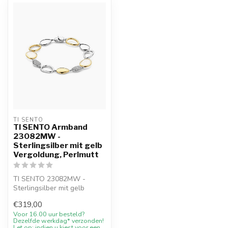
TI SENTO
TI SENTO Armband
23082MW -
Sterlingsilber mit gelb
Vergoldung, Perlmutt
TI SENTO 23082MW -
Sterlingsilber mit gelb
Vergoldung mit 10%
€319,00
Willkommensrabatt,...
Voor 16.00 uur besteld?
Dezelfde werkdag* verzonden!
Let op: indien u kiest voor een