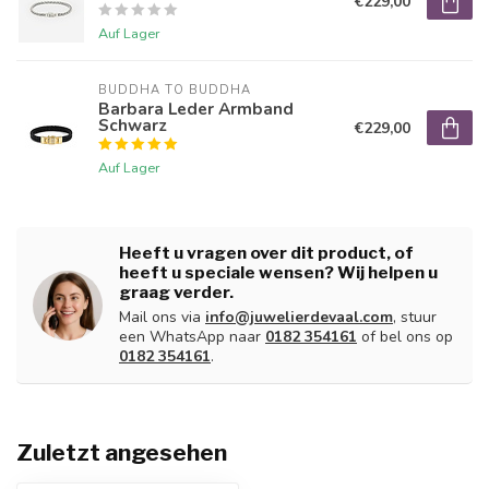
€229,00
Auf Lager
BUDDHA TO BUDDHA
Barbara Leder Armband
Schwarz
€229,00
Auf Lager
Heeft u vragen over dit product, of
heeft u speciale wensen? Wij helpen u
graag verder.
Mail ons via
info@juwelierdevaal.com
, stuur
een WhatsApp naar
0182 354161
of bel ons op
0182 354161
.
Zuletzt angesehen