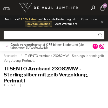
0
MENU
Neukunde?
10 % Rabatt
auf Ihre erste Bestellung
(ab 50 €)
mit Code
×
DeVaal10korting
·
Zum Warenkorb
Gratis verzending
vanaf € 75 binnen Nederland
(zie
9.8
tabel voor EU/wereldwijd)
Startseite
/
TI SENTO Armband 23082MW - Sterlingsilber mit gelb
Vergoldung, Perlmutt
TI SENTO Armband 23082MW -
Sterlingsilber mit gelb Vergoldung,
Perlmutt
TI SENTO