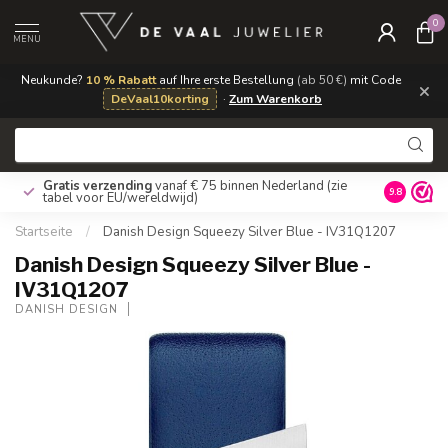
0
MENU
Neukunde?
10 % Rabatt
auf Ihre erste Bestellung
(ab 50 €)
mit Code
×
DeVaal10korting
·
Zum Warenkorb
Gratis verzending
vanaf € 75 binnen Nederland
(zie
9.8
tabel voor EU/wereldwijd)
Startseite
/
Danish Design Squeezy Silver Blue - IV31Q1207
Danish Design Squeezy Silver Blue -
IV31Q1207
DANISH DESIGN