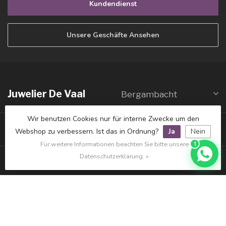
Kundendienst
Unsere Geschäfte Ansehen
Juwelier De Vaal
Bergambacht
Wir benutzen Cookies nur für interne Zwecke um den
Juwelier De Vaal
IJsselstein
Webshop zu verbessern. Ist das in Ordnung?
Ja
Nein
Für weitere Informationen beachten Sie bitte unsere
1
Datenschutzerklärung. »
Galerie De Vaal
Schoonhoven
Informatie
Mijn account