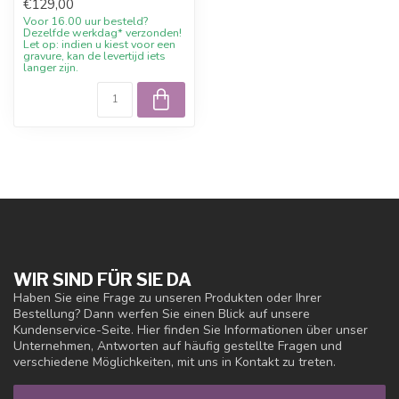
€129,00
und pers...
Voor 16.00 uur besteld?
Dezelfde werkdag* verzonden!
Let op: indien u kiest voor een
gravure, kan de levertijd iets
langer zijn.
WIR SIND FÜR SIE DA
Haben Sie eine Frage zu unseren Produkten oder Ihrer
Bestellung? Dann werfen Sie einen Blick auf unsere
Kundenservice-Seite. Hier finden Sie Informationen über unser
Unternehmen, Antworten auf häufig gestellte Fragen und
verschiedene Möglichkeiten, mit uns in Kontakt zu treten.