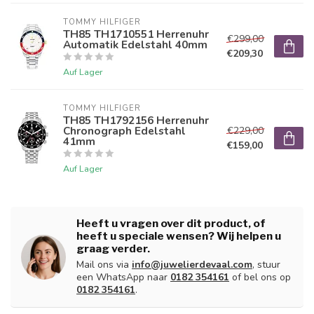
TOMMY HILFIGER
TH85 TH1710551 Herrenuhr
€299,00
Automatik Edelstahl 40mm
€209,30
Auf Lager
TOMMY HILFIGER
TH85 TH1792156 Herrenuhr
Chronograph Edelstahl
€229,00
41mm
€159,00
Auf Lager
Heeft u vragen over dit product, of
heeft u speciale wensen? Wij helpen u
graag verder.
Mail ons via
info@juwelierdevaal.com
, stuur
een WhatsApp naar
0182 354161
of bel ons op
0182 354161
.