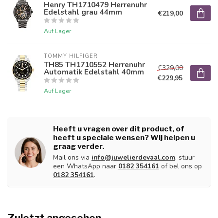
Henry TH1710479 Herrenuhr
Edelstahl grau 44mm
€219,00
Auf Lager
TOMMY HILFIGER
TH85 TH1710552 Herrenuhr
€329,00
Automatik Edelstahl 40mm
€229,95
Auf Lager
Heeft u vragen over dit product, of
heeft u speciale wensen? Wij helpen u
graag verder.
Mail ons via
info@juwelierdevaal.com
, stuur
een WhatsApp naar
0182 354161
of bel ons op
0182 354161
.
Zuletzt angesehen