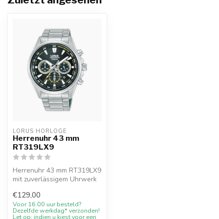
LORUS HORLOGE
Herrenuhr 43 mm
RT319LX9
Herrenuhr 43 mm RT319LX9
mit zuverlässigem Uhrwerk
und zeitlosem Design.
€129,00
Voor 16.00 uur besteld?
Dezelfde werkdag* verzonden!
Let op: indien u kiest voor een