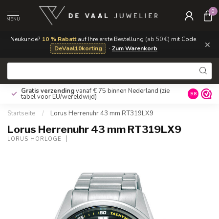
0
MENU
Neukunde?
10 % Rabatt
auf Ihre erste Bestellung
(ab 50 €)
mit Code
×
DeVaal10korting
·
Zum Warenkorb
Gratis verzending
vanaf € 75 binnen Nederland
(zie
9.8
tabel voor EU/wereldwijd)
Startseite
/
Lorus Herrenuhr 43 mm RT319LX9
Lorus Herrenuhr 43 mm RT319LX9
LORUS HORLOGE