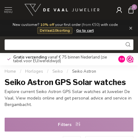
0
MENU
New customer?
10% off
your first order
(from €50)
with code
×
DeVaal10korting
·
Go to cart
Gratis verzending
vanaf € 75 binnen Nederland
(zie
9.8
tabel voor EU/wereldwijd)
Home
/
Horloges
/
Seiko
/
Seiko Astron
Seiko Astron GPS Solar watches
Explore current Seiko Astron GPS Solar watches at Juwelier De
Vaal. View models online and get personal advice and service in
Bergambacht.
Filters