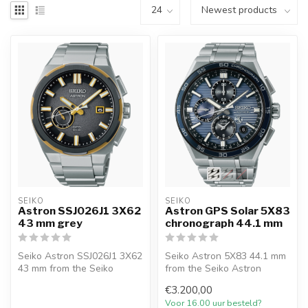
SEIKO
SEIKO
Astron SSJ026J1 3X62
Astron GPS Solar 5X83
43 mm grey
chronograph 44.1 mm
Seiko Astron SSJ026J1 3X62
Seiko Astron 5X83 44.1 mm
43 mm from the Seiko
from the Seiko Astron
Astron collection with GPS
collection with GPS Solar,
€3.200,00
Solar...
sapph...
Voor 16.00 uur besteld?