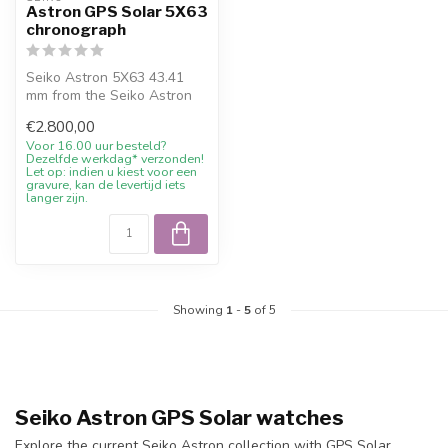
Astron GPS Solar 5X63
chronograph
Seiko Astron 5X63 43.41
mm from the Seiko Astron
collection with GPS Solar,
€2.800,00
sapp...
Voor 16.00 uur besteld?
Dezelfde werkdag* verzonden!
Let op: indien u kiest voor een
gravure, kan de levertijd iets
langer zijn.
Showing
1
-
5
of 5
Seiko Astron GPS Solar watches
Explore the current Seiko Astron collection with GPS Solar