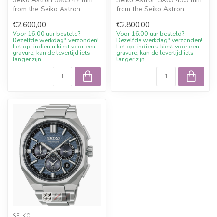
Seiko Astron 5X83 42 mm
Seiko Astron 5X83 43.3 mm
from the Seiko Astron
from the Seiko Astron
collection with GPS Solar,
collection with GPS Solar,
€2.600,00
€2.800,00
sapphir...
sapph...
Voor 16.00 uur besteld?
Voor 16.00 uur besteld?
Dezelfde werkdag* verzonden!
Dezelfde werkdag* verzonden!
Let op: indien u kiest voor een
Let op: indien u kiest voor een
gravure, kan de levertijd iets
gravure, kan de levertijd iets
langer zijn.
langer zijn.
SEIKO