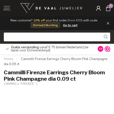
0
MENU
New customer?
10% off
your first order
(from €50)
with code
×
DeVaal10korting
·
Go to cart
Gratis verzending
vanaf € 75 binnen Nederland
(zie
9.8
tabel voor EU/wereldwijd)
Home
/
Cammilli Firenze Earrings Cherry Bloom Pink Champagne
dia 0.09 ct
Cammilli Firenze Earrings Cherry Bloom
Pink Champagne dia 0.09 ct
CAMMILLI FIRENZE