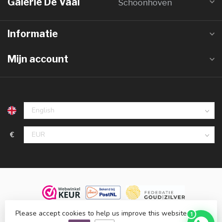
Galerie De Vaal
Schoonhoven
Informatie
Mijn account
€
© 2026 Juwelier De Vaal, familiebedrijf sinds 1958. Alle rechten
Please accept cookies to help us improve this website Is this
1
voorbehouden.