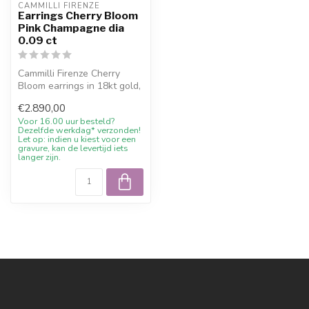
CAMMILLI FIRENZE
Earrings Cherry Bloom
Pink Champagne dia
0.09 ct
Cammilli Firenze Cherry
Bloom earrings in 18kt gold,
Pink Champagne gold. In
€2.890,00
sto...
Voor 16.00 uur besteld?
Dezelfde werkdag* verzonden!
Let op: indien u kiest voor een
gravure, kan de levertijd iets
langer zijn.