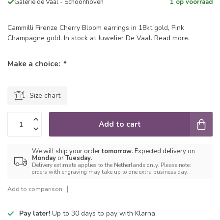
Galerie de Vaal - Schoonhoven
1 op voorraad
Cammilli Firenze Cherry Bloom earrings in 18kt gold, Pink
Champagne gold. In stock at Juwelier De Vaal.
Read more
.
Make a choice:
*
Size chart
Add to cart
We will ship your order
tomorrow
. Expected delivery on
Monday
or
Tuesday
.
Delivery estimate applies to the Netherlands only. Please note:
orders with engraving may take up to one extra business day.
Add to comparison
Pay later!
Up to 30 days to pay with Klarna