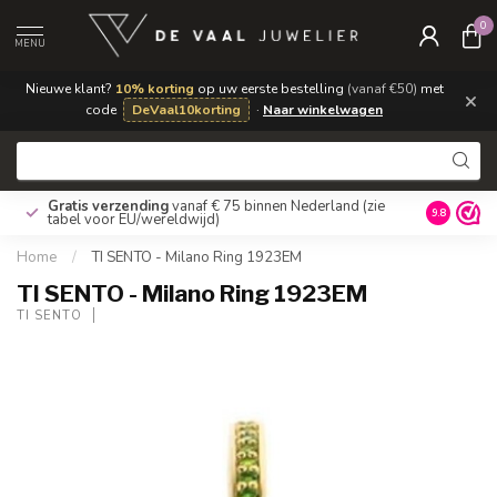
0
MENU
Nieuwe klant?
10% korting
op uw eerste bestelling
(vanaf €50)
met
×
code
DeVaal10korting
·
Naar winkelwagen
Gratis verzending
vanaf € 75 binnen Nederland
(zie
9.8
tabel voor EU/wereldwijd)
Home
/
TI SENTO - Milano Ring 1923EM
TI SENTO - Milano Ring 1923EM
TI SENTO