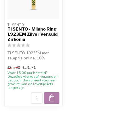
TI SENTO
TI SENTO - Milano Ring
1923EM Zilver Verguld
Zirkonia
TI SENTO 1923EM met
saleprijs online, 10%
welkomstkorting en advies
€35,75
€65,00
bij Juwelier...
Voor 16.00 uur besteld?
Dezelfde werkdag* verzonden!
Let op: indien u kiest voor een
gravure, kan de levertijd iets
langer zijn.