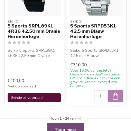
SEIKO
SEIKO
5 Sports SRPL89K1
5 Sports SRPD53K1
4R36 42,50 mm Oranje
42,5 mm Blauw
Herenhorloge
Herenhorloge
Seiko 5 Sports SRPL89K1
Seiko 5 Sports SRPD53K1
4R36 42,50 mm Oranje
42,5 mm Blauw
Herenhorloge is een
Herenhorloge. 10%
€310,00
officieel Seiko...
welkomstkorting bij Juwe...
Voor 16.00 uur besteld?
Dezelfde werkdag* verzonden!
Let op: indien u kiest voor een
€400,00
gravure, kan de levertijd iets
langer zijn.
Niet op voorraad
Seintje bij voorraad
Toon
1
-
24
van 44
Toon meer