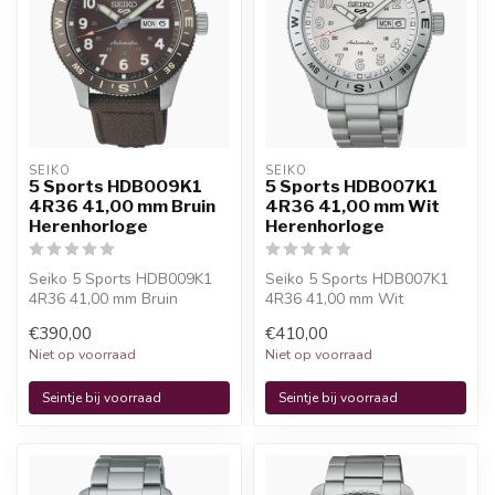
SEIKO
SEIKO
5 Sports HDB009K1
5 Sports HDB007K1
4R36 41,00 mm Bruin
4R36 41,00 mm Wit
Herenhorloge
Herenhorloge
Seiko 5 Sports HDB009K1
Seiko 5 Sports HDB007K1
4R36 41,00 mm Bruin
4R36 41,00 mm Wit
Herenhorloge is een
Herenhorloge is een
€390,00
€410,00
officieel Seiko ...
officieel Seiko ho...
Niet op voorraad
Niet op voorraad
Seintje bij voorraad
Seintje bij voorraad