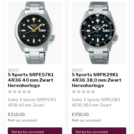
SEIKO
SEIKO
5 Sports SRPE57K1
5 Sports SRPK29K1
4R36 40 mm Zwart
4R36 38,0 mm Zwart
Herenhorloge
Herenhorloge
Seiko 5 Sports SRPE57K1
Seiko 5 Sports SRPK29K1
4R36 40 mm Zwart
4R36 38,0 mm Zwart
Herenhorloge is een
Herenhorloge is een
€310,00
€350,00
officieel Seiko hor...
officieel Seiko h...
Niet op voorraad
Niet op voorraad
Seintje bij voorraad
Seintje bij voorraad