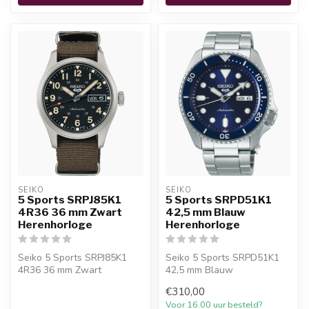
SEIKO
SEIKO
5 Sports SRPJ85K1
5 Sports SRPD51K1
4R36 36 mm Zwart
42,5 mm Blauw
Herenhorloge
Herenhorloge
Seiko 5 Sports SRPJ85K1
Seiko 5 Sports SRPD51K1
4R36 36 mm Zwart
42,5 mm Blauw
Herenhorloge is een
Herenhorloge. 10%
€310,00
officieel Seiko hor...
welkomstkorting bij Juwe...
Voor 16.00 uur besteld?