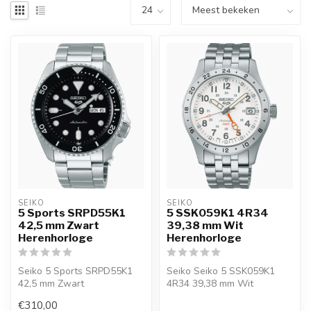
SEIKO
SEIKO
5 Sports SRPD55K1
5 SSK059K1 4R34
42,5 mm Zwart
39,38 mm Wit
Herenhorloge
Herenhorloge
Seiko 5 Sports SRPD55K1
Seiko Seiko 5 SSK059K1
42,5 mm Zwart
4R34 39,38 mm Wit
Herenhorloge. 10%
Herenhorloge is een
€310,00
welkomstkorting bij Juwe...
officieel Seiko hor...