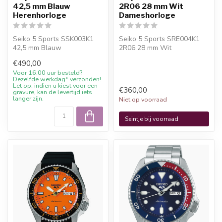
42,5 mm Blauw
2R06 28 mm Wit
Herenhorloge
Dameshorloge
Seiko 5 Sports SSK003K1
Seiko 5 Sports SRE004K1
42,5 mm Blauw
2R06 28 mm Wit
Herenhorloge. 10%
Dameshorloge is een
€490,00
welkomstkorting bij Juwe...
officieel Seiko horlo...
Voor 16.00 uur besteld?
Dezelfde werkdag* verzonden!
Let op: indien u kiest voor een
€360,00
gravure, kan de levertijd iets
langer zijn.
Niet op voorraad
Seintje bij voorraad