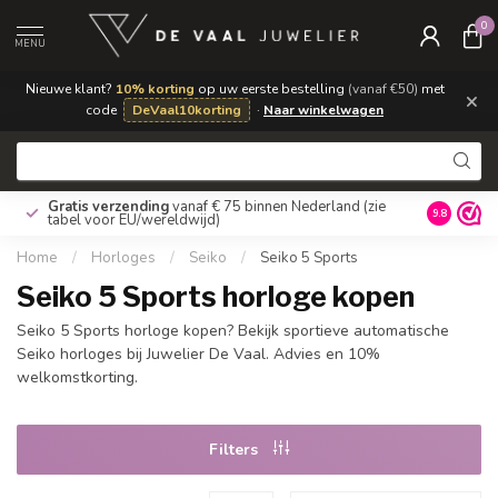
0
MENU
Nieuwe klant?
10% korting
op uw eerste bestelling
(vanaf €50)
met
×
code
DeVaal10korting
·
Naar winkelwagen
Gratis verzending
vanaf € 75 binnen Nederland
(zie
9.8
tabel voor EU/wereldwijd)
Home
/
Horloges
/
Seiko
/
Seiko 5 Sports
Seiko 5 Sports horloge kopen
Seiko 5 Sports horloge kopen? Bekijk sportieve automatische
Seiko horloges bij Juwelier De Vaal. Advies en 10%
welkomstkorting.
Filters