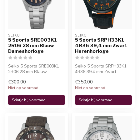
SEIKO
SEIKO
5 Sports SRE003K1
5 Sports SRPH33K1
2R06 28 mm Blauw
4R36 39,4 mm Zwart
Dameshorloge
Herenhorloge
Seiko 5 Sports SRE003K1
Seiko 5 Sports SRPH33K1
2R06 28 mm Blauw
4R36 39,4 mm Zwart
Dameshorloge is een
Herenhorloge is een
€300,00
€350,00
officieel Seiko hor...
officieel Seiko h...
Niet op voorraad
Niet op voorraad
Seintje bij voorraad
Seintje bij voorraad