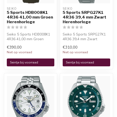
SEIKO
SEIKO
5 Sports HDB008K1
5 Sports SRPG27K1
4R36 41,00 mm Groen
4R36 39,4 mm Zwart
Herenhorloge
Herenhorloge
Seiko 5 Sports HDB008K1
Seiko 5 Sports SRPG27K1
4R36 41,00 mm Groen
4R36 39,4 mm Zwart
Herenhorloge is een
Herenhorloge is een
€390,00
€310,00
officieel Seiko ...
officieel Seiko h...
Niet op voorraad
Niet op voorraad
Seintje bij voorraad
Seintje bij voorraad