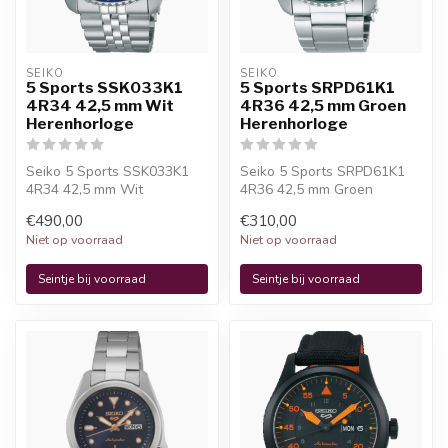
SEIKO
SEIKO
5 Sports SSK033K1
5 Sports SRPD61K1
4R34 42,5 mm Wit
4R36 42,5 mm Groen
Herenhorloge
Herenhorloge
Seiko 5 Sports SSK033K1
Seiko 5 Sports SRPD61K1
4R34 42,5 mm Wit
4R36 42,5 mm Groen
Herenhorloge is een
Herenhorloge is een
€490,00
€310,00
officieel Seiko hor...
officieel Seiko h...
Niet op voorraad
Niet op voorraad
Seintje bij voorraad
Seintje bij voorraad