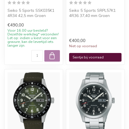
Seiko 5 Sports SSK035K1
Seiko 5 Sports SRPL57K1
4R34 42,5 mm Groen
4R36 37,40 mm Groen
Herenhorloge is een
Herenhorloge is een
€490,00
officieel Seiko h...
officieel Seiko ...
Voor 16.00 uur besteld?
Dezelfde werkdag* verzonden!
Let op: indien u kiest voor een
€400,00
gravure, kan de levertijd iets
langer zijn.
Niet op voorraad
Seintje bij voorraad