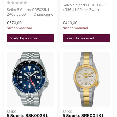
Seiko 5 Sports HDB006K1
Seiko 5 Sports SRE023K1
4R36 41,00 mm Zwart
2R06 32,00 mm Champagne
Herenhorloge is een
Dameshorloge is een
officieel Seiko ...
€370,00
€410,00
officieel Se...
Niet op voorraad
Niet op voorraad
Seintje bij voorraad
Seintje bij voorraad
SEIKO
SEIKO
5 Sports SSK003K1
5 Sports SRE004K1