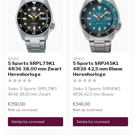
SEIKO
SEIKO
5 Sports SRPL79K1
5 Sports SRPJ45K1
4R36 38,00 mm Zwart
4R36 42,5 mm Blauw
Herenhorloge
Herenhorloge
Seiko 5 Sports SRPL79K1
Seiko 5 Sports SRPJ45K1
4R36 38,00 mm Zwart
4R36 42,5 mm Blauw
Herenhorloge is een
Herenhorloge is een
€350,00
€340,00
officieel Seiko ...
officieel Seiko h...
Niet op voorraad
Niet op voorraad
Seintje bij voorraad
Seintje bij voorraad