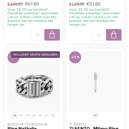
€67,60
€51,60
€169,00
€129,00
Voor 16.00 uur besteld?
Voor 16.00 uur besteld?
Dezelfde werkdag* verzonden!
Dezelfde werkdag* verzonden!
Let op: indien u kiest voor een
Let op: indien u kiest voor een
gravure, kan de levertijd iets
gravure, kan de levertijd iets
langer zijn.
langer zijn.
INCLUSIEF GRATIS GRAVUREN
-50%
-45%
16
17
18
19
20
21
22
54
BUDDHA TO BUDDHA
TI SENTO
Ring Nathalie
TI SENTO - Milano Ring