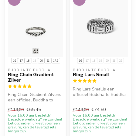
16
17
18
19
20
21
17.5
16
17
18
19
20
21
22
BUDDHA TO BUDDHA
BUDDHA TO BUDDHA
Ring Chain Gradient
Ring Lars Small
Zilver
Ring Lars Smallis een
Ring Chain Gradient Zilveris
officieel Buddha to Buddha
een officieel Buddha to
sieraad. Materiaal:
Buddha sieraad. Materiaal:
Gerecycled ...
€65,45
€74,50
€119,00
€149,00
...
Voor 16.00 uur besteld?
Voor 16.00 uur besteld?
Dezelfde werkdag* verzonden!
Dezelfde werkdag* verzonden!
Let op: indien u kiest voor een
Let op: indien u kiest voor een
gravure, kan de levertijd iets
gravure, kan de levertijd iets
langer zijn.
langer zijn.