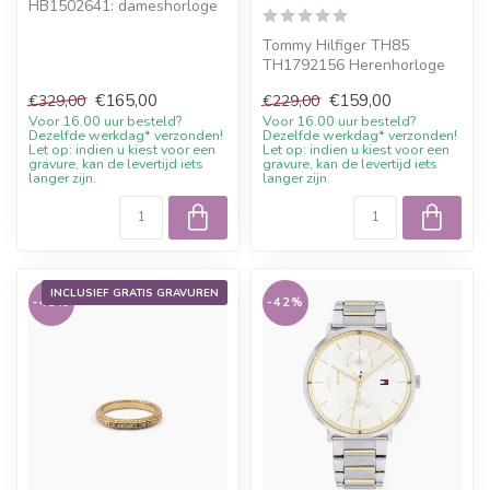
HB1502641: dameshorloge
38mm. Online bestellen of
persoon...
Tommy Hilfiger TH85
TH1792156 Herenhorloge
Chronograaf Staal 41mm.
€165,00
€159,00
€329,00
€229,00
10% welkomstk...
Voor 16.00 uur besteld?
Voor 16.00 uur besteld?
Dezelfde werkdag* verzonden!
Dezelfde werkdag* verzonden!
Let op: indien u kiest voor een
Let op: indien u kiest voor een
gravure, kan de levertijd iets
gravure, kan de levertijd iets
langer zijn.
langer zijn.
INCLUSIEF GRATIS GRAVUREN
-45%
-42%