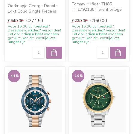
Tommy Hilfiger TH85
Oorknopje George Double
TH1792185 Herenhorloge
14kt Goud Single Piece is
Chronograaf Staal Blauw
een officieel Buddha to
41mm. 10% wel...
€274,50
€160,00
€549,00
€229,00
Buddha...
Voor 16.00 uur besteld?
Voor 16.00 uur besteld?
Dezelfde werkdag* verzonden!
Dezelfde werkdag* verzonden!
Let op: indien u kiest voor een
Let op: indien u kiest voor een
gravure, kan de levertijd iets
gravure, kan de levertijd iets
langer zijn.
langer zijn.
-44%
-10%