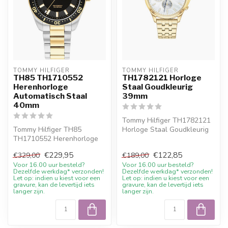
TOMMY HILFIGER
TOMMY HILFIGER
TH85 TH1710552
TH1782121 Horloge
Herenhorloge
Staal Goudkleurig
Automatisch Staal
39mm
40mm
Tommy Hilfiger TH1782121
Tommy Hilfiger TH85
Horloge Staal Goudkleurig
TH1710552 Herenhorloge
39mm. 10%
Automatisch Staal 40mm.
welkomstkorting bij...
€229,95
€122,85
€329,00
€189,00
10% welkomstk...
Voor 16.00 uur besteld?
Voor 16.00 uur besteld?
Dezelfde werkdag* verzonden!
Dezelfde werkdag* verzonden!
Let op: indien u kiest voor een
Let op: indien u kiest voor een
gravure, kan de levertijd iets
gravure, kan de levertijd iets
langer zijn.
langer zijn.