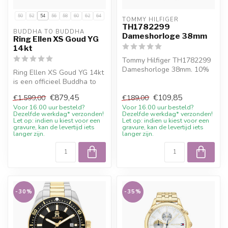
50
52
54
56
58
60
62
64
TOMMY HILFIGER
TH1782299
BUDDHA TO BUDDHA
Dameshorloge 38mm
Ring Ellen XS Goud YG
14kt
Tommy Hilfiger TH1782299
Dameshorloge 38mm. 10%
Ring Ellen XS Goud YG 14kt
welkomstkorting bij Juwelier
is een officieel Buddha to
De ...
Buddha sieraad. Materiaal:...
€879,45
€109,85
€1.599,00
€189,00
Voor 16.00 uur besteld?
Voor 16.00 uur besteld?
Dezelfde werkdag* verzonden!
Dezelfde werkdag* verzonden!
Let op: indien u kiest voor een
Let op: indien u kiest voor een
gravure, kan de levertijd iets
gravure, kan de levertijd iets
langer zijn.
langer zijn.
-30%
-35%