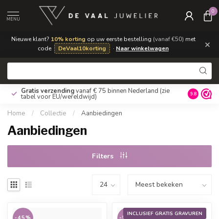
0
MENU
Nieuwe klant?
10% korting
op uw eerste bestelling
(vanaf €50)
met
×
code
DeVaal10korting
·
Naar winkelwagen
Gratis verzending
vanaf € 75 binnen Nederland
(zie
9.8
tabel voor EU/wereldwijd)
Home
/
Collectie
/
Aanbiedingen
Aanbiedingen
Filters
INCLUSIEF GRATIS GRAVUREN
-45%
-50%