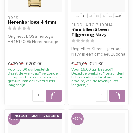
16
17
18
19
20
21
17.5
BOSS
Herenhorloge 44mm
BUDDHA TO BUDDHA
Ring Ellen Steen
Tijgeroog Navy
Origineel BOSS horloge
HB1514006: Herenhorloge
44mm. Online bestellen of
Ring Ellen Steen Tijgeroog
persoon...
Navy is een officieel Buddha
to Buddha sieraad. Mater...
€200,00
€71,60
€439,00
€179,00
Voor 16.00 uur besteld?
Voor 16.00 uur besteld?
Dezelfde werkdag* verzonden!
Dezelfde werkdag* verzonden!
Let op: indien u kiest voor een
Let op: indien u kiest voor een
gravure, kan de levertijd iets
gravure, kan de levertijd iets
langer zijn.
langer zijn.
INCLUSIEF GRATIS GRAVUREN
-50%
-60%