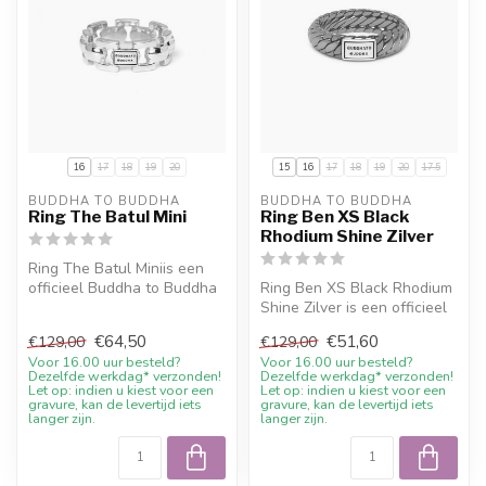
16
17
18
19
20
15
16
17
18
19
20
17.5
BUDDHA TO BUDDHA
BUDDHA TO BUDDHA
Ring The Batul Mini
Ring Ben XS Black
Rhodium Shine Zilver
Ring The Batul Miniis een
officieel Buddha to Buddha
Ring Ben XS Black Rhodium
sieraad. Materiaal: Gerecyc...
Shine Zilver is een officieel
Buddha to Buddha sieraad...
€64,50
€51,60
€129,00
€129,00
Voor 16.00 uur besteld?
Voor 16.00 uur besteld?
Dezelfde werkdag* verzonden!
Dezelfde werkdag* verzonden!
Let op: indien u kiest voor een
Let op: indien u kiest voor een
gravure, kan de levertijd iets
gravure, kan de levertijd iets
langer zijn.
langer zijn.