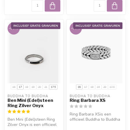
INCLUSIEF GRATIS GRAVUREN
INCLUSIEF GRATIS GRAVUREN
-60%
-60%
16
17
18
19
20
21
17.5
16
17
18
19
20
17.5
BUDDHA TO BUDDHA
BUDDHA TO BUDDHA
Ben Mini (Edel)steen
Ring Barbara XS
Ring Zilver Onyx
Ring Barbara XSis een
Ben Mini (Edel)steen Ring
officieel Buddha to Buddha
Zilver Onyx is een officieel
sieraad. Materiaal:
Buddha to Buddha sieraad....
Gerecycled ...