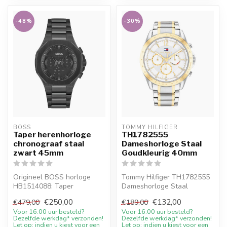
-48%
-30%
BOSS
TOMMY HILFIGER
Taper herenhorloge
TH1782555
chronograaf staal
Dameshorloge Staal
zwart 45mm
Goudkleurig 40mm
Origineel BOSS horloge
Tommy Hilfiger TH1782555
HB1514088: Taper
Dameshorloge Staal
herenhorloge chronograaf
Goudkleurig 40mm. 10%
€250,00
€132,00
€479,00
€189,00
staal zwart 45m...
welkomstkortin...
Voor 16.00 uur besteld?
Voor 16.00 uur besteld?
Dezelfde werkdag* verzonden!
Dezelfde werkdag* verzonden!
Let op: indien u kiest voor een
Let op: indien u kiest voor een