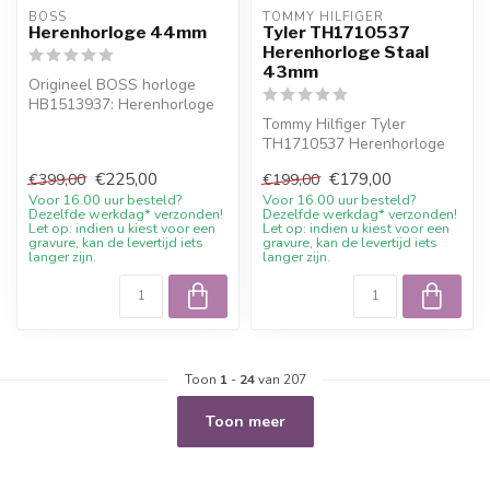
BOSS
TOMMY HILFIGER
Herenhorloge 44mm
Tyler TH1710537
Herenhorloge Staal
43mm
Origineel BOSS horloge
HB1513937: Herenhorloge
44mm. Online bestellen of
Tommy Hilfiger Tyler
persoon...
TH1710537 Herenhorloge
Staal 43mm. 10%
€225,00
€179,00
€399,00
€199,00
welkomstkorting bij ...
Voor 16.00 uur besteld?
Voor 16.00 uur besteld?
Dezelfde werkdag* verzonden!
Dezelfde werkdag* verzonden!
Let op: indien u kiest voor een
Let op: indien u kiest voor een
gravure, kan de levertijd iets
gravure, kan de levertijd iets
langer zijn.
langer zijn.
Toon
1
-
24
van 207
Toon meer