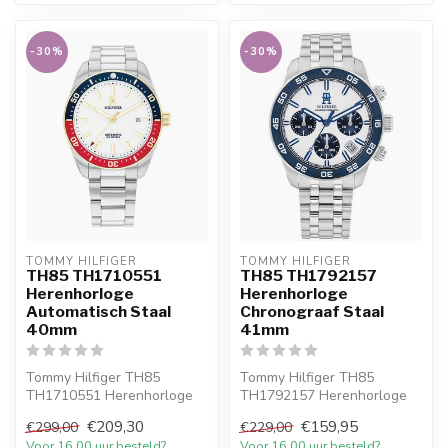
-30%
-30%
TOMMY HILFIGER
TOMMY HILFIGER
TH85 TH1710551
TH85 TH1792157
Herenhorloge
Herenhorloge
Automatisch Staal
Chronograaf Staal
40mm
41mm
Tommy Hilfiger TH85
Tommy Hilfiger TH85
TH1710551 Herenhorloge
TH1792157 Herenhorloge
Automatisch Staal 40mm.
Chronograaf Staal 41mm.
€209,30
€159,95
€299,00
€229,00
10% welkomstk...
10% welkomstk...
Voor 16.00 uur besteld?
Voor 16.00 uur besteld?