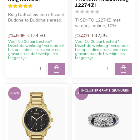
12274ZI
Ring Nathalieis een officieel
Buddha to Buddha sieraad.
TI SENTO 12274ZI met
Materiaal: Gerecycled 92...
saleprijs online, 10%
welkomstkorting en advies
€124,50
€42,35
€249,00
€77,00
bij Juwelie...
Voor 16.00 uur besteld?
Voor 16.00 uur besteld?
Dezelfde werkdag* verzonden!
Dezelfde werkdag* verzonden!
Let op: indien u kiest voor een
Let op: indien u kiest voor een
gravure, kan de levertijd iets
gravure, kan de levertijd iets
langer zijn.
langer zijn.
INCLUSIEF GRATIS GRAVUREN
-54%
-60%