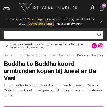
0
MENU
Nieuwe klant?
10% korting
op uw eerste bestelling
(vanaf €50)
met
×
code
DeVaal10korting
·
Naar winkelwagen
Gratis verzending
vanaf € 75 binnen Nederland
(zie
9.8
tabel voor EU/wereldwijd)
Home
/
Buddha to Buddha
/
Armbanden
/
Koord armbanden
Buddha to Buddha koord
armbanden kopen bij Juwelier De
Vaal
Shop buddha to buddha koord armbanden bij Juwelier De Vaal.
Originele armbanden met persoonlijk advies over maat, materiaal
en stijl.