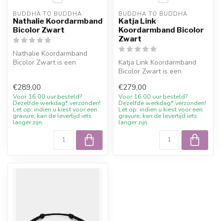
BUDDHA TO BUDDHA
BUDDHA TO BUDDHA
Nathalie Koordarmband
Katja Link
Bicolor Zwart
Koordarmband Bicolor
Zwart
Nathalie Koordarmband
Bicolor Zwart is een
Katja Link Koordarmband
officieel Buddha to Buddha
Bicolor Zwart is een
sieraad. M...
officieel Buddha to Buddha
€289,00
€279,00
sieraad....
Voor 16.00 uur besteld?
Voor 16.00 uur besteld?
Dezelfde werkdag* verzonden!
Dezelfde werkdag* verzonden!
Let op: indien u kiest voor een
Let op: indien u kiest voor een
gravure, kan de levertijd iets
gravure, kan de levertijd iets
langer zijn.
langer zijn.