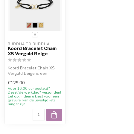
M
BUDDHA TO BUDDHA
Koord Bracelet Chain
XS Verguld Beige
Koord Bracelet Chain XS
Verguld Beige is een
officieel Buddha to Buddha
€129,00
sieraad....
Voor 16.00 uur besteld?
Dezelfde werkdag* verzonden!
Let op: indien u kiest voor een
gravure, kan de levertijd iets
langer zijn.