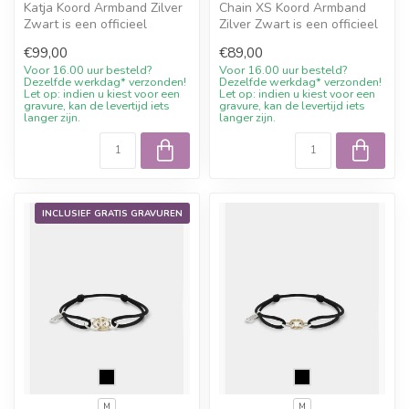
Katja Koord Armband Zilver
Chain XS Koord Armband
Zwart is een officieel
Zilver Zwart is een officieel
Buddha to Buddha sieraad.
Buddha to Buddha sieraad.
€99,00
€89,00
Mate...
M...
Voor 16.00 uur besteld?
Voor 16.00 uur besteld?
Dezelfde werkdag* verzonden!
Dezelfde werkdag* verzonden!
Let op: indien u kiest voor een
Let op: indien u kiest voor een
gravure, kan de levertijd iets
gravure, kan de levertijd iets
langer zijn.
langer zijn.
INCLUSIEF GRATIS GRAVUREN
M
M