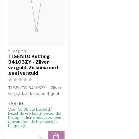
TI SENTO
TI SENTO Ketting
34103ZY - Zilver
verguld, Zirkonia met
geel verguld
TI SENTO 34103ZY - Zilver
verguld, Zirkonia met geel
met 10% welkomstkorting,
€99,00
ad...
Voor 16.00 uur besteld?
Dezelfde werkdag* verzonden!
Let op: indien u kiest voor een
gravure, kan de levertijd iets
langer zijn.