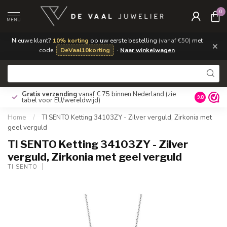
0
MENU
Nieuwe klant?
10% korting
op uw eerste bestelling
(vanaf €50)
met
×
code
DeVaal10korting
·
Naar winkelwagen
Gratis verzending
vanaf € 75 binnen Nederland
(zie
9.8
tabel voor EU/wereldwijd)
Home
/
TI SENTO Ketting 34103ZY - Zilver verguld, Zirkonia met
geel verguld
TI SENTO Ketting 34103ZY - Zilver
verguld, Zirkonia met geel verguld
TI SENTO