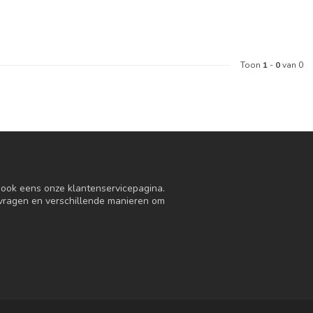
Toon
1
-
0
van 0
n ook eens onze klantenservicepagina.
 vragen en verschillende manieren om