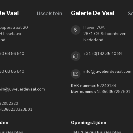
De Vaal
Galerie De Vaal
IJsselstein
S
opperstraat 20
Haven 70A
 IJsselstein
2871 CR Schoonhoven
and
Nederland
30 68 86 840
+31 (0)182 35 40 84
30 68 86 840
info@juwelierdevaal.com
KVK nummer:
52240134
tein@juwelierdevaal.com
btw-nummer:
NL850357287B01
92982220
NL866238323B01
jden
Openingstijden