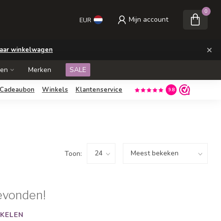
0
Mijn account
EUR
×
aar winkelwagen
ken
Merken
SALE
Cadeaubon
Winkels
Klantenservice
9.8
Toon:
evonden!
KELEN