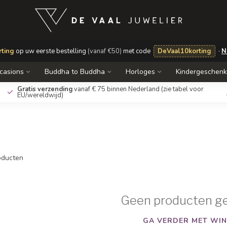
ting
op uw eerste bestelling
(vanaf €50)
met code
DeVaal10korting
·
N
casions
Buddha to Buddha
Horloges
Kindergeschen
Gratis verzending
vanaf € 75 binnen Nederland
(zie tabel voor
EU/wereldwijd)
ducten
Geen producten g
GA VERDER MET WIN