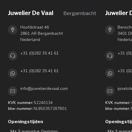
Juwelier De Vaal
Juwelier 
Bergambacht
Hoofdstraat 46
Bensch
2861 AR Bergambacht
3401 DH
Nederland
Nederl
+31 (0)182 35 41 61
+31 (0)
+31 (0)182 35 41 61
+31 (0)
info@juwelierdevaal.com
ijssels
KVK nummer:
52240134
KVK nummer:
btw-nummer:
NL850357287B01
btw-nummer:
Openingstijden
Openingsti