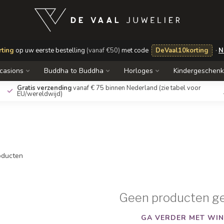
ting
op uw eerste bestelling
(vanaf €50)
met code
DeVaal10korting
·
N
casions
Buddha to Buddha
Horloges
Kindergeschen
Gratis verzending
vanaf € 75 binnen Nederland
(zie tabel voor
EU/wereldwijd)
ducten
Geen producten g
GA VERDER MET WIN