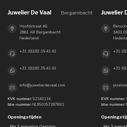
Juwelier De Vaal
Juwelier 
Bergambacht
Hoofdstraat 46
Bensch
2861 AR Bergambacht
3401 DH
Nederland
Nederl
+31 (0)182 35 41 61
+31 (0)
+31 (0)182 35 41 61
+31 (0)
info@juwelierdevaal.com
ijssels
KVK nummer:
52240134
KVK nummer:
btw-nummer:
NL850357287B01
btw-nummer:
Openingstijden
Openingsti