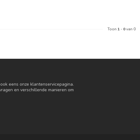
Toon
1
-
0
van 0
n ook eens onze klantenservicepagina.
 vragen en verschillende manieren om