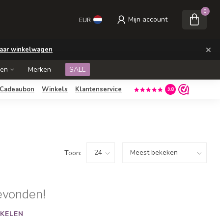
0
Mijn account
EUR
×
aar winkelwagen
ken
Merken
SALE
Cadeaubon
Winkels
Klantenservice
9.8
Toon:
evonden!
KELEN