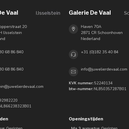
De Vaal
Galerie De Vaal
IJsselstein
S
opperstraat 20
Haven 70A
 IJsselstein
2871 CR Schoonhoven
and
Nederland
30 68 86 840
+31 (0)182 35 40 84
30 68 86 840
info@juwelierdevaal.com
KVK nummer:
52240134
tein@juwelierdevaal.com
btw-nummer:
NL850357287B01
92982220
NL866238323B01
jden
Openingstijden