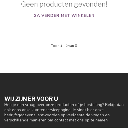
Geen producten gevonden!
GA VERDER MET WINKELEN
Toon
1
-
0
van 0
WIJ ZIJN ER VOOR U
Heb je een vraag over onze producten of je bestelling? Bekijk dan
ook eens onze klantenservicepagina. Je vindt hier onze
bedrijfsgegevens, antwoorden op veelgestelde vragen en
verschillende manieren om contact met ons op te nemen.