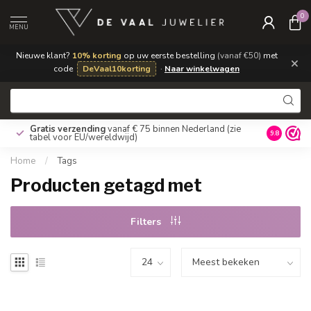
0
MENU
Nieuwe klant?
10% korting
op uw eerste bestelling
(vanaf €50)
met
×
code
DeVaal10korting
·
Naar winkelwagen
Gratis verzending
vanaf € 75 binnen Nederland
(zie
9.8
tabel voor EU/wereldwijd)
Home
/
Tags
Producten getagd met
Filters