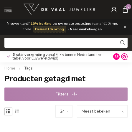
0
MENU
Nieuwe klant?
10% korting
op uw eerste bestelling
(vanaf €50)
met
×
code
DeVaal10korting
·
Naar winkelwagen
Gratis verzending
vanaf € 75 binnen Nederland
(zie
9.8
tabel voor EU/wereldwijd)
Home
/
Tags
Producten getagd met
Filters