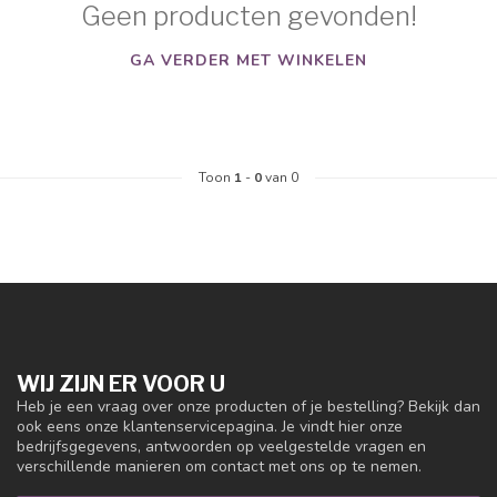
Geen producten gevonden!
GA VERDER MET WINKELEN
Toon
1
-
0
van 0
WIJ ZIJN ER VOOR U
Heb je een vraag over onze producten of je bestelling? Bekijk dan
ook eens onze klantenservicepagina. Je vindt hier onze
bedrijfsgegevens, antwoorden op veelgestelde vragen en
verschillende manieren om contact met ons op te nemen.