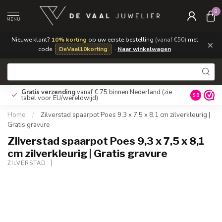
0
MENU
Nieuwe klant?
10% korting
op uw eerste bestelling
(vanaf €50)
met
×
code
DeVaal10korting
·
Naar winkelwagen
Gratis verzending
vanaf € 75 binnen Nederland
(zie
9.8
tabel voor EU/wereldwijd)
Home
/
Zilverstad spaarpot Poes 9,3 x 7,5 x 8,1 cm zilverkleurig |
Gratis gravure
Zilverstad spaarpot Poes 9,3 x 7,5 x 8,1
cm zilverkleurig | Gratis gravure
ZILVERSTAD