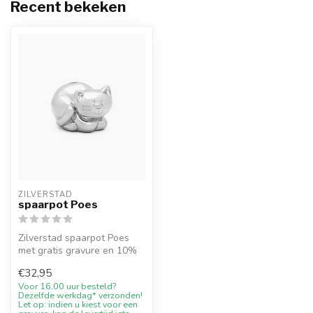
Recent bekeken
ZILVERSTAD
spaarpot Poes
Zilverstad spaarpot Poes
met gratis gravure en 10%
welkomstkorting bij Juwelier
€32,95
...
Voor 16.00 uur besteld?
Dezelfde werkdag* verzonden!
Let op: indien u kiest voor een