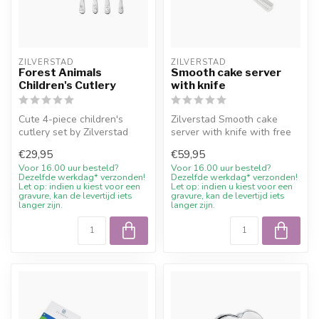
ZILVERSTAD
ZILVERSTAD
Forest Animals
Smooth cake server
Children's Cutlery
with knife
Cute 4-piece children's
Zilverstad Smooth cake
cutlery set by Zilverstad
server with knife with free
with forest animals, made of
engraving and 10%
€29,95
€59,95
d...
welcome dis...
Voor 16.00 uur besteld?
Voor 16.00 uur besteld?
Dezelfde werkdag* verzonden!
Dezelfde werkdag* verzonden!
Let op: indien u kiest voor een
Let op: indien u kiest voor een
gravure, kan de levertijd iets
gravure, kan de levertijd iets
langer zijn.
langer zijn.