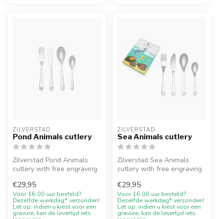
ZILVERSTAD
ZILVERSTAD
Pond Animals cutlery
Sea Animals cutlery
Zilverstad Pond Animals
Zilverstad Sea Animals
cutlery with free engraving
cutlery with free engraving
and 10% welcome discount
and 10% welcome discount
€29,95
€29,95
at ...
at J...
Voor 16.00 uur besteld?
Voor 16.00 uur besteld?
Dezelfde werkdag* verzonden!
Dezelfde werkdag* verzonden!
Let op: indien u kiest voor een
Let op: indien u kiest voor een
gravure, kan de levertijd iets
gravure, kan de levertijd iets