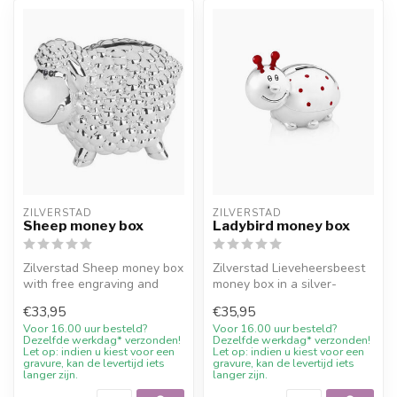
ZILVERSTAD
ZILVERSTAD
Sheep money box
Ladybird money box
Zilverstad Sheep money box
Zilverstad Lieveheersbeest
with free engraving and
money box in a silver-
10% welcome discount at
coloured finish. A lasting
€33,95
€35,95
Juwel...
chil...
Voor 16.00 uur besteld?
Voor 16.00 uur besteld?
Dezelfde werkdag* verzonden!
Dezelfde werkdag* verzonden!
Let op: indien u kiest voor een
Let op: indien u kiest voor een
gravure, kan de levertijd iets
gravure, kan de levertijd iets
langer zijn.
langer zijn.