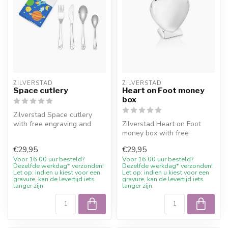
ZILVERSTAD
ZILVERSTAD
Space cutlery
Heart on Foot money
box
Zilverstad Space cutlery
with free engraving and
Zilverstad Heart on Foot
10% welcome discount at
money box with free
Juwelie...
engraving and 10%
€29,95
€29,95
welcome discount ...
Voor 16.00 uur besteld?
Voor 16.00 uur besteld?
Dezelfde werkdag* verzonden!
Dezelfde werkdag* verzonden!
Let op: indien u kiest voor een
Let op: indien u kiest voor een
gravure, kan de levertijd iets
gravure, kan de levertijd iets
langer zijn.
langer zijn.