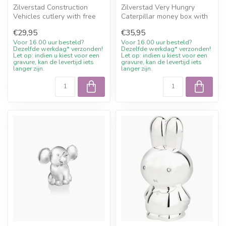
Zilverstad Construction
Zilverstad Very Hungry
Vehicles cutlery with free
Caterpillar money box with
engraving and 10%
free engraving and 10%
€29,95
€35,95
welcome dis...
welcome...
Voor 16.00 uur besteld?
Voor 16.00 uur besteld?
Dezelfde werkdag* verzonden!
Dezelfde werkdag* verzonden!
Let op: indien u kiest voor een
Let op: indien u kiest voor een
gravure, kan de levertijd iets
gravure, kan de levertijd iets
langer zijn.
langer zijn.