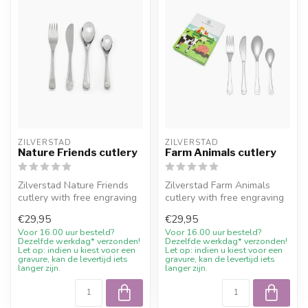
ZILVERSTAD
ZILVERSTAD
Nature Friends cutlery
Farm Animals cutlery
Zilverstad Nature Friends
Zilverstad Farm Animals
cutlery with free engraving
cutlery with free engraving
and 10% welcome discount
and 10% welcome discount
€29,95
€29,95
a...
at ...
Voor 16.00 uur besteld?
Voor 16.00 uur besteld?
Dezelfde werkdag* verzonden!
Dezelfde werkdag* verzonden!
Let op: indien u kiest voor een
Let op: indien u kiest voor een
gravure, kan de levertijd iets
gravure, kan de levertijd iets
langer zijn.
langer zijn.