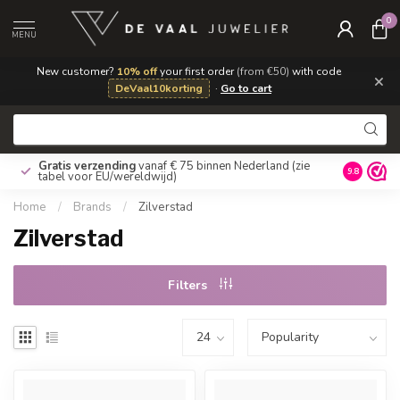
0
MENU
New customer?
10% off
your first order
(from €50)
with code
×
DeVaal10korting
·
Go to cart
Gratis verzending
vanaf € 75 binnen Nederland
(zie
9.8
tabel voor EU/wereldwijd)
Home
/
Brands
/
Zilverstad
Zilverstad
Filters