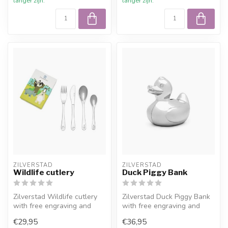
langer zijn.
langer zijn.
ZILVERSTAD
ZILVERSTAD
Wildlife cutlery
Duck Piggy Bank
Zilverstad Wildlife cutlery
Zilverstad Duck Piggy Bank
with free engraving and
with free engraving and
10% welcome discount at
10% welcome discount at
€29,95
€36,95
Juwe...
Juwel...