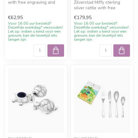
with free engraving and
Zilverstad Miffy sterling
10% welcome discount at
silver rattle with free
Juwe...
engraving and 10%
€62,95
€179,95
welcome disc...
Voor 16.00 uur besteld?
Voor 16.00 uur besteld?
Dezelfde werkdag* verzonden!
Dezelfde werkdag* verzonden!
Let op: indien u kiest voor een
Let op: indien u kiest voor een
gravure, kan de levertijd iets
gravure, kan de levertijd iets
langer zijn.
langer zijn.