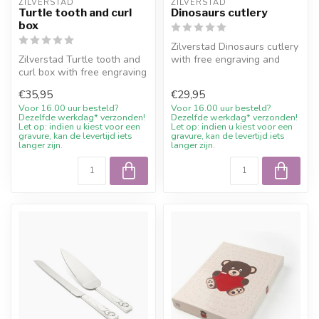
ZILVERSTAD
ZILVERSTAD
Turtle tooth and curl
Dinosaurs cutlery
box
Zilverstad Dinosaurs cutlery
Zilverstad Turtle tooth and
with free engraving and
curl box with free engraving
10% welcome discount at
and 10% welcome discoun...
Juw...
€35,95
€29,95
Voor 16.00 uur besteld?
Voor 16.00 uur besteld?
Dezelfde werkdag* verzonden!
Dezelfde werkdag* verzonden!
Let op: indien u kiest voor een
Let op: indien u kiest voor een
gravure, kan de levertijd iets
gravure, kan de levertijd iets
langer zijn.
langer zijn.