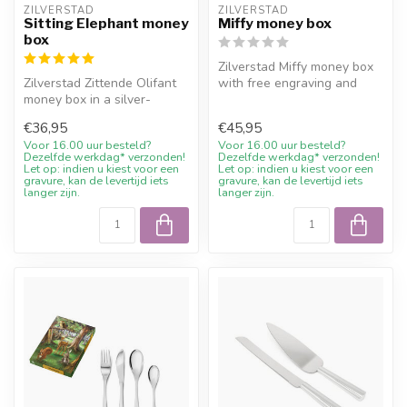
ZILVERSTAD
ZILVERSTAD
Sitting Elephant money
Miffy money box
box
Zilverstad Miffy money box
Zilverstad Zittende Olifant
with free engraving and
money box in a silver-
10% welcome discount at
coloured finish. A lasting
Juwel...
€36,95
€45,95
chi...
Voor 16.00 uur besteld?
Voor 16.00 uur besteld?
Dezelfde werkdag* verzonden!
Dezelfde werkdag* verzonden!
Let op: indien u kiest voor een
Let op: indien u kiest voor een
gravure, kan de levertijd iets
gravure, kan de levertijd iets
langer zijn.
langer zijn.