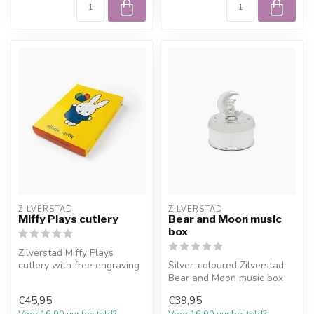
ZILVERSTAD
ZILVERSTAD
Miffy Plays cutlery
Bear and Moon music
box
Zilverstad Miffy Plays
cutlery with free engraving
Silver-coloured Zilverstad
and 10% welcome discount
Bear and Moon music box
at J...
with free engraving.
€45,95
€39,95
Voor 16.00 uur besteld?
Voor 16.00 uur besteld?