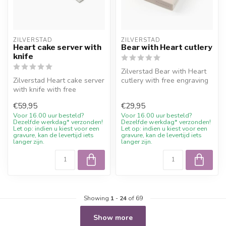
ZILVERSTAD
ZILVERSTAD
Heart cake server with
Bear with Heart cutlery
knife
Zilverstad Bear with Heart
Zilverstad Heart cake server
cutlery with free engraving
with knife with free
and 10% welcome discount
engraving and 10%
...
€59,95
€29,95
welcome disc...
Voor 16.00 uur besteld?
Voor 16.00 uur besteld?
Dezelfde werkdag* verzonden!
Dezelfde werkdag* verzonden!
Let op: indien u kiest voor een
Let op: indien u kiest voor een
gravure, kan de levertijd iets
gravure, kan de levertijd iets
langer zijn.
langer zijn.
Showing
1
-
24
of 69
Show more