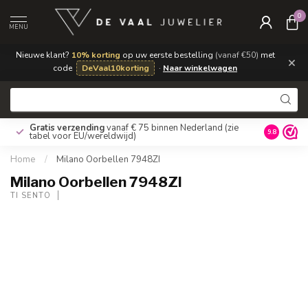
0
MENU
Nieuwe klant?
10% korting
op uw eerste bestelling
(vanaf €50)
met
×
code
DeVaal10korting
·
Naar winkelwagen
Gratis verzending
vanaf € 75 binnen Nederland
(zie
9.8
tabel voor EU/wereldwijd)
Home
/
Milano Oorbellen 7948ZI
Milano Oorbellen 7948ZI
TI SENTO