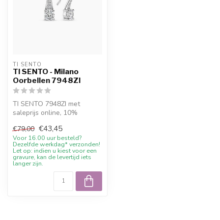
TI SENTO
TI SENTO - Milano
Oorbellen 7948ZI
TI SENTO 7948ZI met
saleprijs online, 10%
welkomstkorting en advies
€43,45
€79,00
bij Juwelier...
Voor 16.00 uur besteld?
Dezelfde werkdag* verzonden!
Let op: indien u kiest voor een
gravure, kan de levertijd iets
langer zijn.