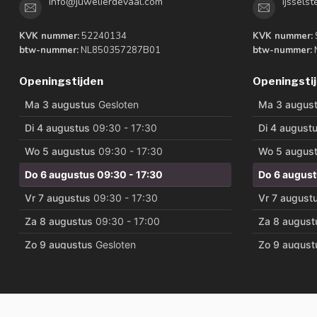
info@juwelierdevaal.com
ijssels
KVK nummer:
52240134
KVK nummer:
btw-nummer:
NL850357287B01
btw-nummer:
Openingstijden
Openingsti