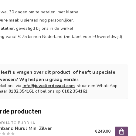
 wel 30 dagen om te betalen, met klarna
vure
maak u sieraad nog persoonlijker.
atelier
, gevestigd bij ons in de winkel
ing
vanaf € 75 binnen Nederland
(zie tabel voor EU/wereldwijd)
Heeft u vragen over dit product, of heeft u speciale
wensen? Wij helpen u graag verder.
Mail ons via
info@juwelierdevaal.com
, stuur een WhatsApp
naar
0182 354161
of bel ons op
0182 354161
.
rde producten
DDHA TO BUDDHA
band Nurul Mini Zilver
€249,00