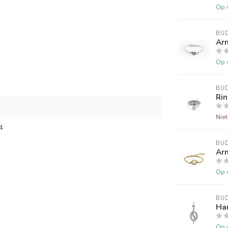
Op 
BU
Arm
Op 
BU
Rin
Nie
4
BU
Ar
Op 
BU
Han
Op 