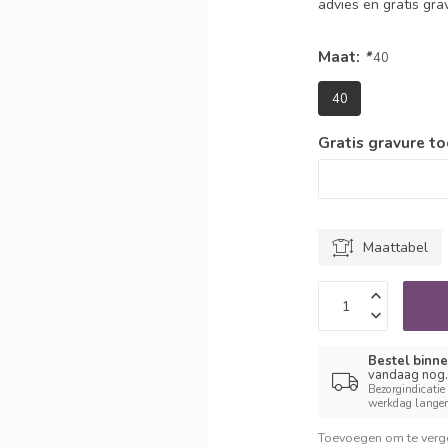
advies en gratis gr
Maat:
*
40
40
Gratis gravure t
Maattabel
Bestel binne
vandaag nog.
Bezorgindicatie
werkdag langer 
Toevoegen om te verge