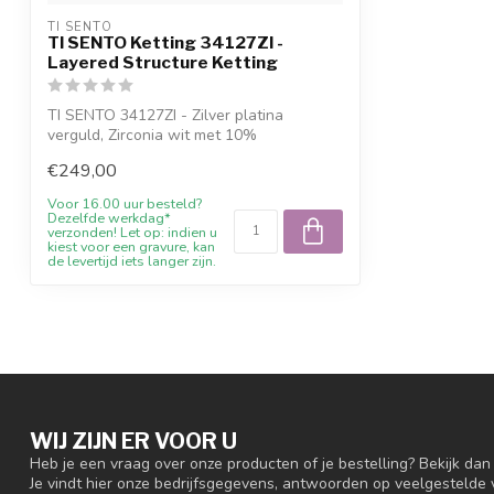
TI SENTO
TI SENTO Ketting 34127ZI -
Layered Structure Ketting
TI SENTO 34127ZI - Zilver platina
verguld, Zirconia wit met 10%
welkomstkorting,...
€249,00
Voor 16.00 uur besteld?
Dezelfde werkdag*
verzonden! Let op: indien u
kiest voor een gravure, kan
de levertijd iets langer zijn.
WIJ ZIJN ER VOOR U
Heb je een vraag over onze producten of je bestelling? Bekijk da
Je vindt hier onze bedrijfsgegevens, antwoorden op veelgestelde