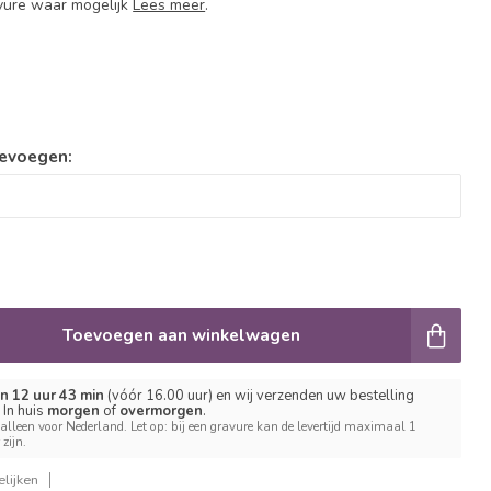
avure waar mogelijk
Lees meer
.
oevoegen:
Toevoegen aan winkelwagen
n 12 uur 43 min
(vóór 16.00 uur) en wij verzenden uw bestelling
 In huis
morgen
of
overmorgen
.
 alleen voor Nederland. Let op: bij een gravure kan de levertijd maximaal 1
zijn.
lijken