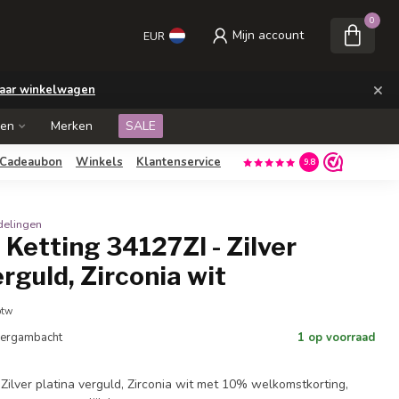
0
Mijn account
EUR
×
aar winkelwagen
ken
Merken
SALE
Cadeaubon
Winkels
Klantenservice
9.8
delingen
Ketting 34127ZI - Zilver
erguld, Zirconia wit
btw
 Bergambacht
1 op voorraad
Zilver platina verguld, Zirconia wit met 10% welkomstkorting,