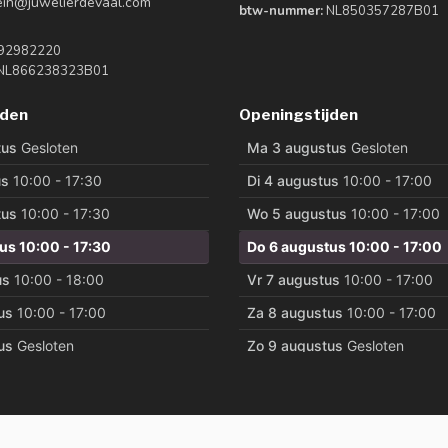
tein@juwelierdevaal.com
btw-nummer:
NL850357287B01
92982220
NL866238323B01
jden
Openingstijden