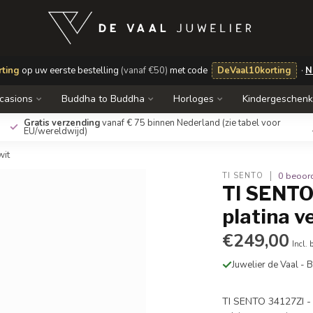
ting
op uw eerste bestelling
(vanaf €50)
met code
DeVaal10korting
·
N
casions
Buddha to Buddha
Horloges
Kindergeschen
Gratis verzending
vanaf € 75 binnen Nederland
(zie tabel voor
EU/wereldwijd)
wit
0 beoor
TI SENTO
TI SENTO 
platina v
€249,00
Incl. 
Juwelier de Vaal -
TI SENTO 34127ZI - 