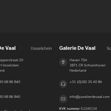
De Vaal
Galerie De Vaal
IJsselstein
S
opperstraat 20
Haven 70A
 IJsselstein
2871 CR Schoonhoven
and
Nederland
30 68 86 840
+31 (0)182 35 40 84
30 68 86 840
info@juwelierdevaal.com
KVK nummer:
52240134