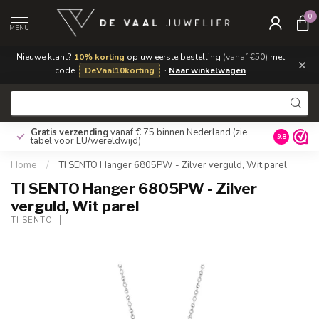
0
MENU
Nieuwe klant?
10% korting
op uw eerste bestelling
(vanaf €50)
met
×
code
DeVaal10korting
·
Naar winkelwagen
Gratis verzending
vanaf € 75 binnen Nederland
(zie
9.8
tabel voor EU/wereldwijd)
Home
/
TI SENTO Hanger 6805PW - Zilver verguld, Wit parel
TI SENTO Hanger 6805PW - Zilver
verguld, Wit parel
TI SENTO