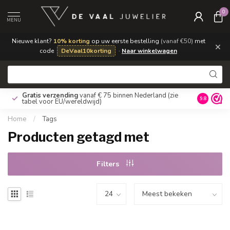
0
MENU
Nieuwe klant?
10% korting
op uw eerste bestelling
(vanaf €50)
met
×
code
DeVaal10korting
·
Naar winkelwagen
Gratis verzending
vanaf € 75 binnen Nederland
(zie
9.8
tabel voor EU/wereldwijd)
Home
/
Tags
Producten getagd met
Filters