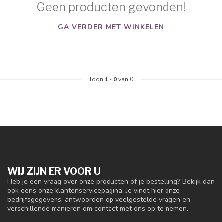
Geen producten gevonden!
GA VERDER MET WINKELEN
Toon
1
-
0
van 0
WIJ ZIJN ER VOOR U
Heb je een vraag over onze producten of je bestelling? Bekijk dan
ook eens onze klantenservicepagina. Je vindt hier onze
bedrijfsgegevens, antwoorden op veelgestelde vragen en
verschillende manieren om contact met ons op te nemen.