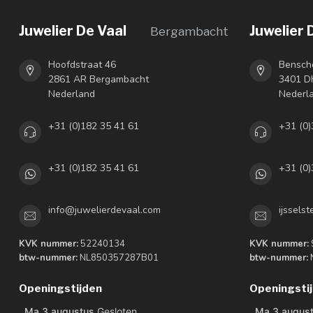
Juwelier De Vaal
Juwelier 
Bergambacht
Hoofdstraat 46
Bensch
2861 AR Bergambacht
3401 DH
Nederland
Nederl
+31 (0)182 35 41 61
+31 (0)
+31 (0)182 35 41 61
+31 (0)
info@juwelierdevaal.com
ijssels
KVK nummer:
52240134
KVK nummer:
btw-nummer:
NL850357287B01
btw-nummer:
Openingstijden
Openingsti