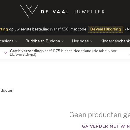
ting
op uw eerste bestelling
(vanaf €50)
met code
DeVaal10korting
·
N
casions
Buddha to Buddha
Horloges
Kindergeschen
Gratis verzending
vanaf € 75 binnen Nederland
(zie tabel voor
EU/wereldwijd)
ducten
Geen producten g
GA VERDER MET WIN