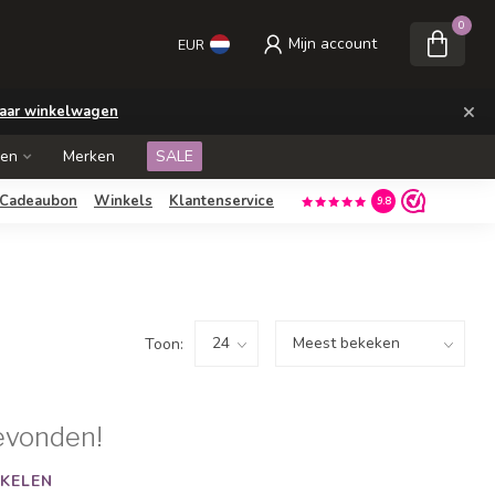
0
Mijn account
EUR
×
aar winkelwagen
ken
Merken
SALE
Cadeaubon
Winkels
Klantenservice
9.8
Toon:
evonden!
KELEN