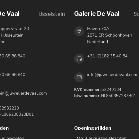
De Vaal
Galerie De Vaal
IJsselstein
S
opperstraat 20
Haven 70A
 IJsselstein
2871 CR Schoonhoven
and
Nederland
30 68 86 840
+31 (0)182 35 40 84
30 68 86 840
info@juwelierdevaal.com
KVK nummer:
52240134
tein@juwelierdevaal.com
btw-nummer:
NL850357287B01
92982220
NL866238323B01
jden
Openingstijden