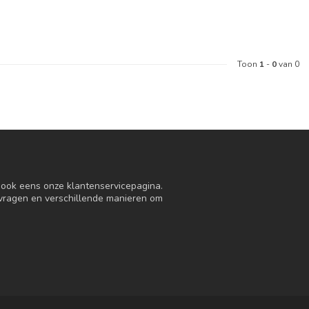
Toon
1
-
0
van 0
n ook eens onze klantenservicepagina.
 vragen en verschillende manieren om