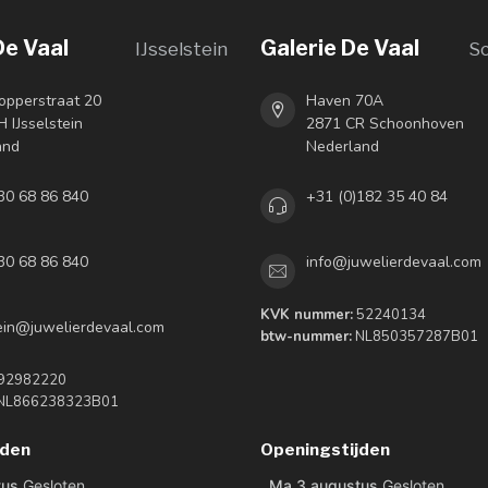
De Vaal
Galerie De Vaal
IJsselstein
S
opperstraat 20
Haven 70A
 IJsselstein
2871 CR Schoonhoven
and
Nederland
30 68 86 840
+31 (0)182 35 40 84
30 68 86 840
info@juwelierdevaal.com
KVK nummer:
52240134
tein@juwelierdevaal.com
btw-nummer:
NL850357287B01
92982220
NL866238323B01
jden
Openingstijden