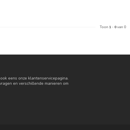
Toon
1
-
0
van 0
n ook eens onze klantenservicepagina.
 vragen en verschillende manieren om