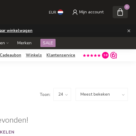
0
Mijn account
EUR
×
aar winkelwagen
ken
Merken
SALE
Cadeaubon
Winkels
Klantenservice
9.8
Toon:
evonden!
KELEN