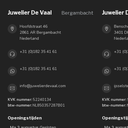
Juwelier De Vaal
Juwelier 
Bergambacht
Hoofdstraat 46
Bensch
2861 AR Bergambacht
3401 DH
Nederland
Nederl
+31 (0)182 35 41 61
+31 (0)
+31 (0)182 35 41 61
+31 (0)
info@juwelierdevaal.com
ijssels
KVK nummer:
52240134
KVK nummer:
btw-nummer:
NL850357287B01
btw-nummer:
Openingstijden
Openingsti