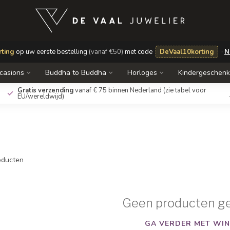
ting
op uw eerste bestelling
(vanaf €50)
met code
DeVaal10korting
·
N
casions
Buddha to Buddha
Horloges
Kindergeschen
Gratis verzending
vanaf € 75 binnen Nederland
(zie tabel voor
EU/wereldwijd)
ducten
Geen producten g
GA VERDER MET WIN