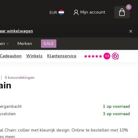
0
Mijn account
EUR
×
aar winkelwagen
ken
Merken
SALE
Cadeaubon
Winkels
Klantenservice
9.8
0 beoordelingen
ain
 Bergambacht
1 op voorraad
Jsselstein
3 op voorraad
al Chain: collier met kleurrijk design. Online te bestellen met 10%
es meer
.