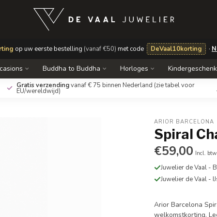
ting
op uw eerste bestelling
(vanaf €50)
met code
DeVaal10korting
·
N
casions
Buddha to Buddha
Horloges
Kindergeschen
Gratis verzending
vanaf € 75 binnen Nederland
(zie tabel voor
EU/wereldwijd)
ARIOR BARCELONA
Spiral Ch
€59,00
Incl. btw
Juwelier de Vaal -
Juwelier de Vaal - I
Arior Barcelona Spir
welkomstkorting.
Le