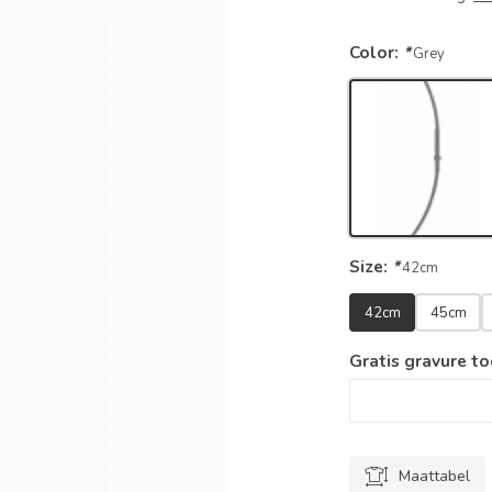
Color:
*
Grey
Size:
*
42cm
42cm
45cm
Gratis gravure t
Maattabel