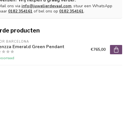
Mail ons via
info@juwelierdevaal.com
, stuur een WhatsApp
naar
0182 354161
of bel ons op
0182 354161
.
rde producten
IOR BARCELONA
tenzza Emerald Green Pendant
€765,00
voorraad