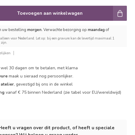
Toevoegen aan winkelwagen
n uw bestelling
morgen
. Verwachte bezorging op
maandag
of
 alleen voor Nederland. Let op: bij een gravure kan de levertijd maximaal 1
zijn.
lijken
 wel 30 dagen om te betalen, met klarna
vure
maak u sieraad nog persoonlijker.
atelier
, gevestigd bij ons in de winkel
ing
vanaf € 75 binnen Nederland
(zie tabel voor EU/wereldwijd)
Heeft u vragen over dit product, of heeft u speciale
wensen? Wij helpen u graag verder.