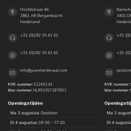
Hoofdstraat 46
Bensch
2861 AR Bergambacht
3401 DH
Nederland
Nederl
+31 (0)182 35 41 61
+31 (0)
+31 (0)182 35 41 61
+31 (0)
info@juwelierdevaal.com
ijssels
KVK nummer:
52240134
KVK nummer:
btw-nummer:
NL850357287B01
btw-nummer:
Openingstijden
Openingsti