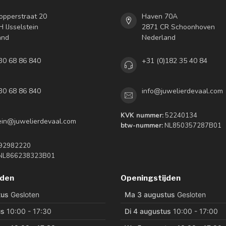
opperstraat 20
Haven 70A
 IJsselstein
2871 CR Schoonhoven
and
Nederland
30 68 86 840
+31 (0)182 35 40 84
30 68 86 840
info@juwelierdevaal.com
KVK nummer:
52240134
tein@juwelierdevaal.com
btw-nummer:
NL850357287B01
92982220
NL866238323B01
jden
Openingstijden