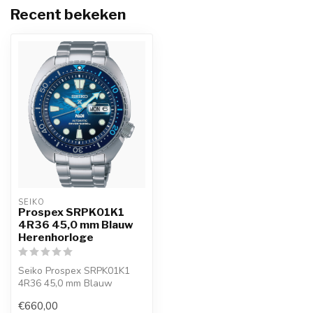
Recent bekeken
SEIKO
Prospex SRPK01K1
4R36 45,0 mm Blauw
Herenhorloge
Seiko Prospex SRPK01K1
4R36 45,0 mm Blauw
Herenhorloge is een
€660,00
officieel Seiko ho...