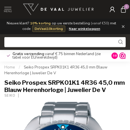
0
MENU
Nieuwe klant?
10% korting
op uw eerste bestelling
(vanaf €50)
met
×
code
DeVaal10korting
·
Naar winkelwagen
Gratis verzending
vanaf € 75 binnen Nederland
(zie
9.8
tabel voor EU/wereldwijd)
Home
/
Seiko Prospex SRPK01K1 4R36 45,0 mm Blauw
Herenhorloge | Juwelier De V
Seiko Prospex SRPK01K1 4R36 45,0 mm
Blauw Herenhorloge | Juwelier De V
SEIKO