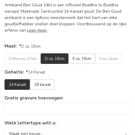
Armband Ben Goud 14kt is een officieel Buddha to Buddha
sieraad. Materiaal: Gerecycled 14-karaat goud. De Ben Goud
armband is een tijdloos meesterwerk dat het hart van elke
goudliefhebber sneller doet kloppen. Voortbouwend op de rijke
erfenis van
Lees meer
.
Maat:
*
D ca. 18cm
C Plus ca. 17cm
D ca. 18cm
E ca. 19cm
F ca. 21cm
Gehalte:
*
14 Karaat
14 Karaat
18 karaat
Gratis gravure toevoegen:
Welk lettertype wilt u: