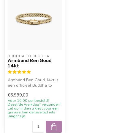
BUDDHA TO BUDDHA
Armband Ben Goud
14kt
Armband Ben Goud 14kt is
een officieel Buddha to
Buddha sieraad. Materiaal:
€6.999,00
Gere...
Voor 16.00 uur besteld?
Dezelfde werkdag* verzonden!
Let op: indien u kiest voor een
gravure, kan de levertijd iets
langer zijn.