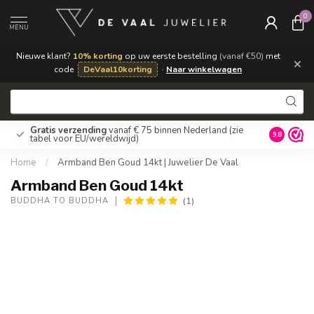
0
MENU
Nieuwe klant?
10% korting
op uw eerste bestelling
(vanaf €50)
met
×
code
DeVaal10korting
·
Naar winkelwagen
Gratis verzending
vanaf € 75 binnen Nederland
(zie
9.8
tabel voor EU/wereldwijd)
Home
/
Armband Ben Goud 14kt | Juwelier De Vaal
Armband Ben Goud 14kt
(1)
BUDDHA TO BUDDHA