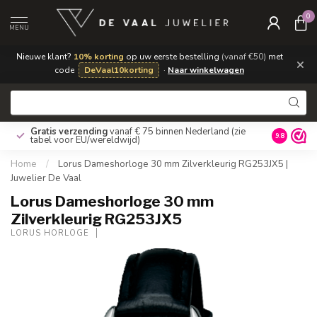
0
MENU
Nieuwe klant?
10% korting
op uw eerste bestelling
(vanaf €50)
met
×
code
DeVaal10korting
·
Naar winkelwagen
Gratis verzending
vanaf € 75 binnen Nederland
(zie
9.8
tabel voor EU/wereldwijd)
Home
/
Lorus Dameshorloge 30 mm Zilverkleurig RG253JX5 |
Juwelier De Vaal
Lorus Dameshorloge 30 mm
Zilverkleurig RG253JX5
LORUS HORLOGE