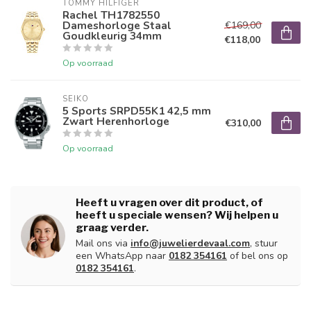
TOMMY HILFIGER
Rachel TH1782550
Dameshorloge Staal
€169,00
Goudkleurig 34mm
€118,00
Op voorraad
SEIKO
5 Sports SRPD55K1 42,5 mm
Zwart Herenhorloge
€310,00
Op voorraad
Heeft u vragen over dit product, of
heeft u speciale wensen? Wij helpen u
graag verder.
Mail ons via
info@juwelierdevaal.com
, stuur
een WhatsApp naar
0182 354161
of bel ons op
0182 354161
.