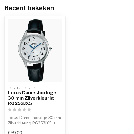
Recent bekeken
LORUS HORLOGE
Lorus Dameshorloge
30 mm Zilverkleurig
RG253JX5
Lorus Dameshorloge 30 mm
Zilverkleurig RG253JX5 is
een officieel Lorus horloge,
€59,00
...