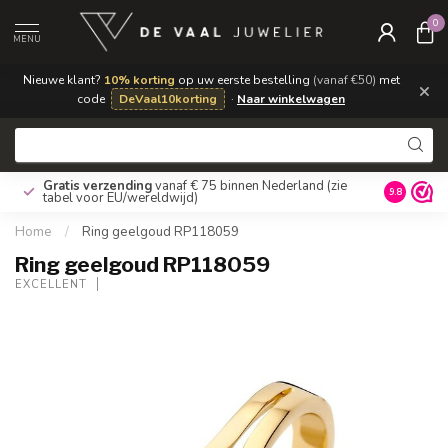
0
MENU
Nieuwe klant?
10% korting
op uw eerste bestelling
(vanaf €50)
met
×
code
DeVaal10korting
·
Naar winkelwagen
Gratis verzending
vanaf € 75 binnen Nederland
(zie
9.8
tabel voor EU/wereldwijd)
Home
/
Ring geelgoud RP118059
Ring geelgoud RP118059
EXCELLENT