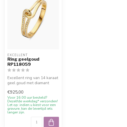
EXCELLENT
Ring geelgoud
RP118059
Excellent ring van 14 karaat
geel goud met diamant
(0.08 crt). Vakkundig
€925,00
vervaar...
Voor 16.00 uur besteld?
Dezelfde werkdag* verzonden!
Let op: indien u kiest voor een
gravure, kan de levertijd iets
langer zijn.