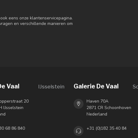
n ook eens onze klantenservicepagina.
 vragen en verschillende manieren om
De Vaal
Galerie De Vaal
IJsselstein
S
opperstraat 20
Haven 70A
 IJsselstein
2871 CR Schoonhoven
and
Nederland
30 68 86 840
+31 (0)182 35 40 84