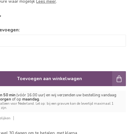
avure waar mogelijk
Lees meer
.
*
oevoegen:
Toevoegen aan winkelwagen
n 50 min
(vóór 16.00 uur) en wij verzenden uw bestelling vandaag
orgen
of op
maandag
.
 alleen voor Nederland. Let op: bij een gravure kan de levertijd maximaal 1
zijn.
lijken
 wel 30 dagen om te betalen, met klarna