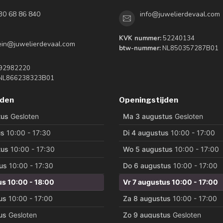
30 68 86 840
info@juwelierdevaal.com
KVK nummer:
52240134
tein@juwelierdevaal.com
btw-nummer:
NL850357287B01
92982220
NL866238323B01
jden
Openingstijden