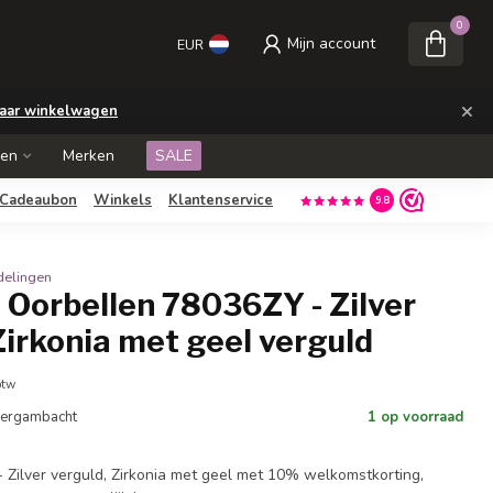
0
Mijn account
EUR
×
aar winkelwagen
ken
Merken
SALE
Cadeaubon
Winkels
Klantenservice
9.8
delingen
 Oorbellen 78036ZY - Zilver
Zirkonia met geel verguld
btw
 Bergambacht
1 op voorraad
Zilver verguld, Zirkonia met geel met 10% welkomstkorting,