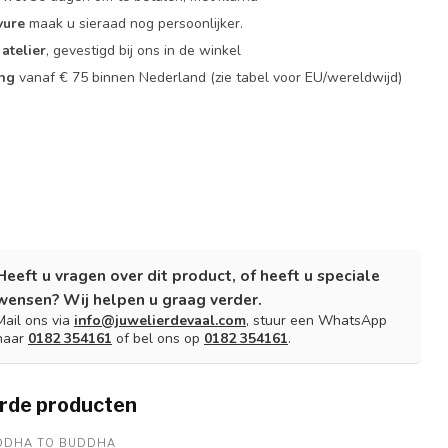
vure
maak u sieraad nog persoonlijker.
atelier
, gevestigd bij ons in de winkel
ing
vanaf € 75 binnen Nederland
(zie tabel voor EU/wereldwijd)
Heeft u vragen over dit product, of heeft u speciale
wensen? Wij helpen u graag verder.
Mail ons via
info@juwelierdevaal.com
, stuur een WhatsApp
naar
0182 354161
of bel ons op
0182 354161
.
rde producten
DDHA TO BUDDHA