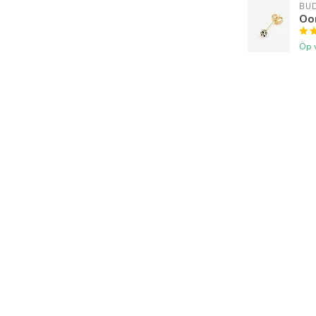
BU
Oor
Op 