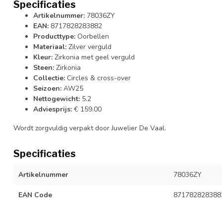
Specificaties
Artikelnummer:
78036ZY
EAN:
8717828283882
Producttype:
Oorbellen
Materiaal:
Zilver verguld
Kleur:
Zirkonia met geel verguld
Steen:
Zirkonia
Collectie:
Circles & cross-over
Seizoen:
AW25
Nettogewicht:
5.2
Adviesprijs:
€ 159.00
Wordt zorgvuldig verpakt door Juwelier De Vaal.
Specificaties
Artikelnummer
78036ZY
EAN Code
871782828388