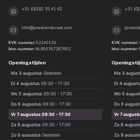
+31 (0)182 35 41 61
+31 (0)
info@juwelierdevaal.com
ijssels
KVK nummer:
52240134
KVK nummer:
btw-nummer:
NL850357287B01
btw-nummer:
Openingstijden
Openingsti