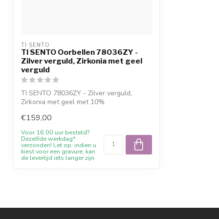
TI SENTO
TI SENTO Oorbellen 78036ZY -
Zilver verguld, Zirkonia met geel
verguld
TI SENTO 78036ZY - Zilver verguld,
Zirkonia met geel met 10%
welkomstkorting, ad...
€159,00
Voor 16.00 uur besteld?
Dezelfde werkdag*
verzonden! Let op: indien u
kiest voor een gravure, kan
de levertijd iets langer zijn.