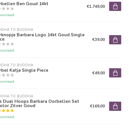
rbellen Ben Goud 14kt
€1.749,00
voorraad
DDHA TO BUDDHA
rknopje Barbara Logo 14kt Goud Single
ce
€39,00
voorraad
DDHA TO BUDDHA
bel Katja Single Piece
€49,00
voorraad
DDHA TO BUDDHA
e Dual Hoops Barbara Oorbellen Set
olor Zilver Goud
€169,00
voorraad