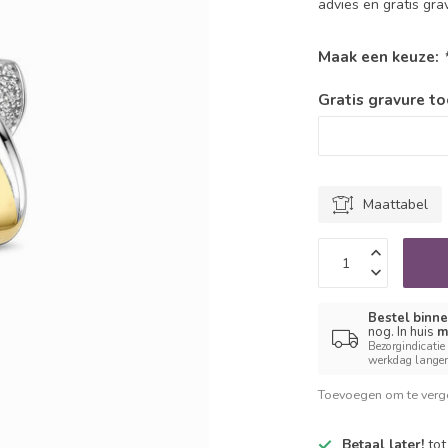
advies en gratis gr
Maak een keuze:
Gratis gravure t
Maattabel
Bestel binne
nog. In huis
m
Bezorgindicatie
werkdag langer 
Toevoegen om te verge
Betaal later!
tot