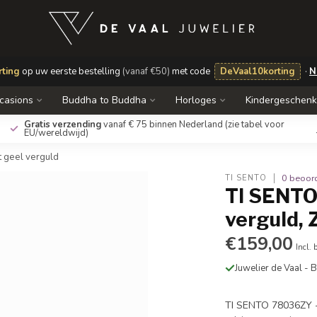
ting
op uw eerste bestelling
(vanaf €50)
met code
DeVaal10korting
·
N
casions
Buddha to Buddha
Horloges
Kindergeschen
Gratis verzending
vanaf € 75 binnen Nederland
(zie tabel voor
EU/wereldwijd)
t geel verguld
0 beoor
TI SENTO
TI SENTO
verguld, 
€159,00
Incl. 
Juwelier de Vaal -
TI SENTO 78036ZY - 