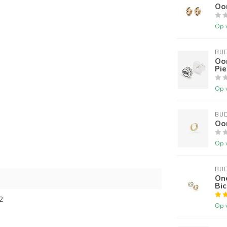
Oo
Op 
BU
Oo
Pie
Op 
BU
Oor
Op 
BU
On
Bic
2
Op 