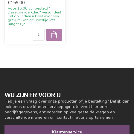
€159,00
horloge he...
Voor 16.00 uur besteld?
Dezelfde werkdag* verzonden!
Let op: indien u kiest voor een
gravure, kan de levertijd iets
langer zijn.
WIJ ZIJN ER VOOR U
Heb je een vraag over onze producten of je bestelling? Bekijk dan
ook eens onze klantenservicepagina. Je vindt hier onze
bedrijfsgegevens, antwoorden op veelgestelde vragen en
verschillende manieren om contact met ons op te nemen.
Klantenservice