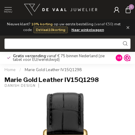
0
MENU
Nieuwe klant?
10% korting
op uw eerste bestelling
(vanaf €50)
met
×
code
DeVaal10korting
·
Naar winkelwagen
Gratis verzending
vanaf € 75 binnen Nederland
(zie
9.8
tabel voor EU/wereldwijd)
Home
/
Marie Gold Leather IV15Q1298
Marie Gold Leather IV15Q1298
DANISH DESIGN