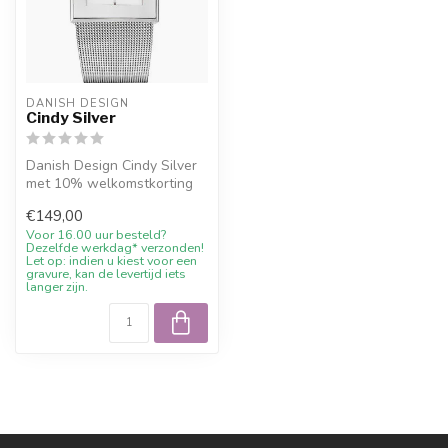
DANISH DESIGN
Cindy Silver
Danish Design Cindy Silver
met 10% welkomstkorting
en persoonlijk advies bij
€149,00
Juw...
Voor 16.00 uur besteld?
Dezelfde werkdag* verzonden!
Let op: indien u kiest voor een
gravure, kan de levertijd iets
langer zijn.