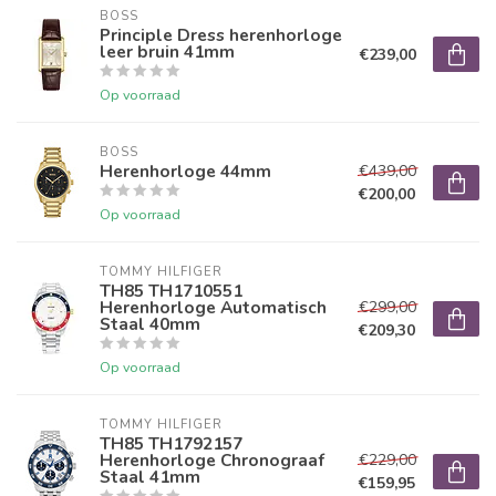
BOSS
Principle Dress herenhorloge
leer bruin 41mm
€239,00
Op voorraad
BOSS
Herenhorloge 44mm
€439,00
€200,00
Op voorraad
TOMMY HILFIGER
TH85 TH1710551
Herenhorloge Automatisch
€299,00
Staal 40mm
€209,30
Op voorraad
TOMMY HILFIGER
TH85 TH1792157
Herenhorloge Chronograaf
€229,00
Staal 41mm
€159,95