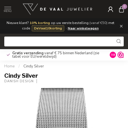
0
MENU
Nieuwe klant?
10% korting
op uw eerste bestelling
(vanaf €50)
met
×
code
DeVaal10korting
·
Naar winkelwagen
Gratis verzending
vanaf € 75 binnen Nederland
(zie
9.8
tabel voor EU/wereldwijd)
Home
/
Cindy Silver
Cindy Silver
DANISH DESIGN