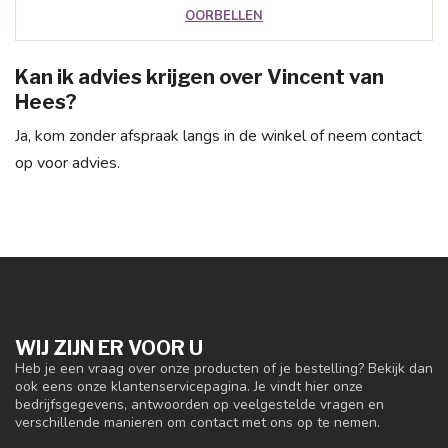
OORBELLEN
Kan ik advies krijgen over Vincent van
Hees?
Ja, kom zonder afspraak langs in de winkel of neem contact
op voor advies.
WIJ ZIJN ER VOOR U
Heb je een vraag over onze producten of je bestelling? Bekijk dan
ook eens onze klantenservicepagina. Je vindt hier onze
bedrijfsgegevens, antwoorden op veelgestelde vragen en
verschillende manieren om contact met ons op te nemen.