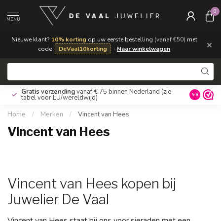
0
MENU
Nieuwe klant?
10% korting
op uw eerste bestelling
(vanaf €50)
met
×
code
DeVaal10korting
·
Naar winkelwagen
Gratis verzending
vanaf € 75 binnen Nederland
(zie
9.8
tabel voor EU/wereldwijd)
Home
/
Merken
/
Vincent van Hees
Vincent van Hees
Vincent van Hees kopen bij
Juwelier De Vaal
Vincent van Hees staat bij ons voor sieraden met een