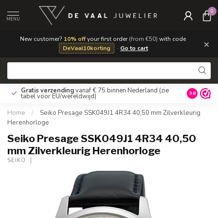
0
MENU
New customer?
10% off
your first order
(from €50)
with code
×
DeVaal10korting
·
Go to cart
Gratis verzending
vanaf € 75 binnen Nederland
(zie
9.8
tabel voor EU/wereldwijd)
Home
/
Seiko Presage SSK049J1 4R34 40,50 mm Zilverkleurig
Herenhorloge
Seiko Presage SSK049J1 4R34 40,50
mm Zilverkleurig Herenhorloge
SEIKO