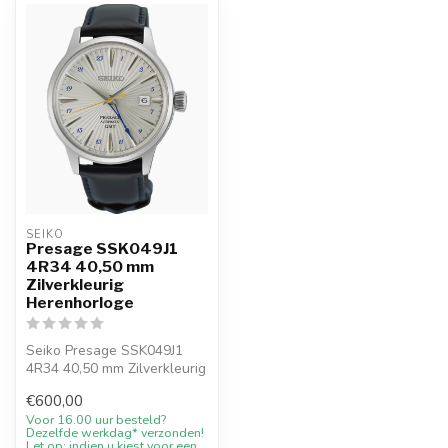
SEIKO
Presage SSK049J1
4R34 40,50 mm
Zilverkleurig
Herenhorloge
Seiko Presage SSK049J1
4R34 40,50 mm Zilverkleurig
Herenhorloge by Seiko.
€600,00
View p...
Voor 16.00 uur besteld?
Dezelfde werkdag* verzonden!
Let op: indien u kiest voor een