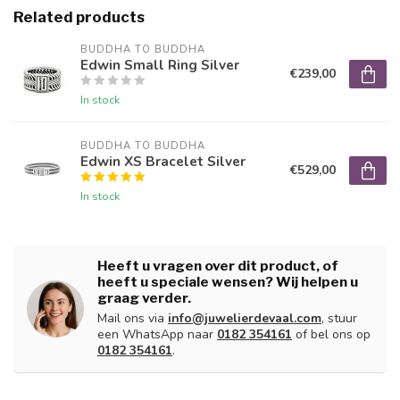
Related products
BUDDHA TO BUDDHA
Edwin Small Ring Silver
€239,00
In stock
BUDDHA TO BUDDHA
Edwin XS Bracelet Silver
€529,00
In stock
Heeft u vragen over dit product, of
heeft u speciale wensen? Wij helpen u
graag verder.
Mail ons via
info@juwelierdevaal.com
, stuur
een WhatsApp naar
0182 354161
of bel ons op
0182 354161
.