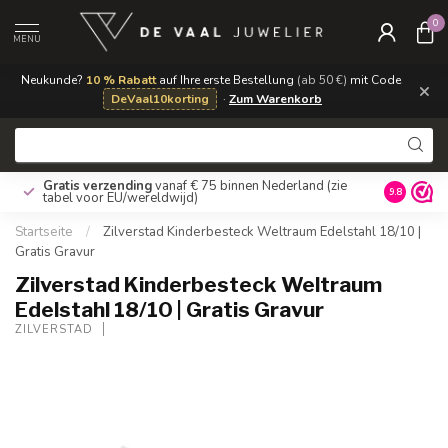
0
MENU
Neukunde?
10 % Rabatt
auf Ihre erste Bestellung
(ab 50 €)
mit Code
×
DeVaal10korting
·
Zum Warenkorb
Gratis verzending
vanaf € 75 binnen Nederland
(zie
9.8
tabel voor EU/wereldwijd)
Startseite
/
Zilverstad Kinderbesteck Weltraum Edelstahl 18/10 |
Gratis Gravur
Zilverstad Kinderbesteck Weltraum
Edelstahl 18/10 | Gratis Gravur
ZILVERSTAD