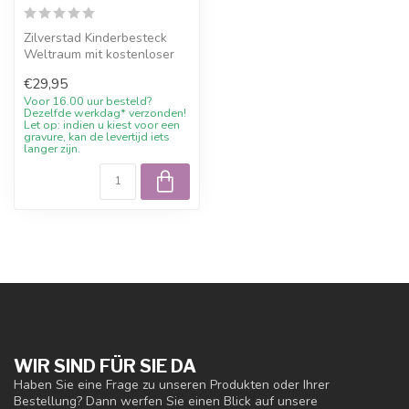
Zilverstad Kinderbesteck
Weltraum mit kostenloser
Gravur und 10%
€29,95
Willkommensraba...
Voor 16.00 uur besteld?
Dezelfde werkdag* verzonden!
Let op: indien u kiest voor een
gravure, kan de levertijd iets
langer zijn.
WIR SIND FÜR SIE DA
Haben Sie eine Frage zu unseren Produkten oder Ihrer
Bestellung? Dann werfen Sie einen Blick auf unsere