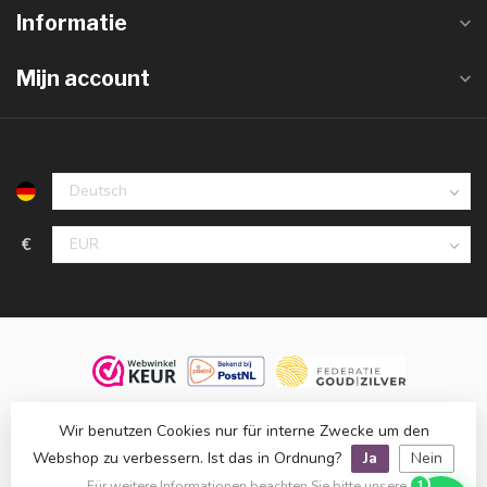
Informatie
Mijn account
€
© 2026 Juwelier De Vaal, familiebedrijf sinds 1958. Alle rechten
Wir benutzen Cookies nur für interne Zwecke um den
voorbehouden.
Webshop zu verbessern. Ist das in Ordnung?
Ja
Nein
Klanten beoordelen ons met een
9,8
op basis van
1.514
reviews
Für weitere Informationen beachten Sie bitte unsere
1