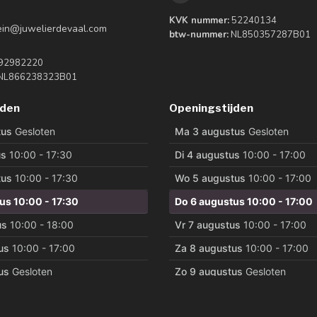
KVK nummer:
52240134
tein@juwelierdevaal.com
btw-nummer:
NL850357287B01
92982220
NL866238323B01
jden
Openingstijden