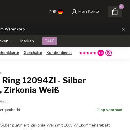
0
Mein Konto
EUR
×
m Warenkorb
nken
Marken
SALE
chenkkarte
Geschäfte
Kundendienst
9.8
s
Ring 12094ZI - Silber
t, Zirkonia Weiß
 MwSt.
 Bergambacht
1 op voorraad
Silber platiniert, Zirkonia Weiß mit 10% Willkommensrabatt,