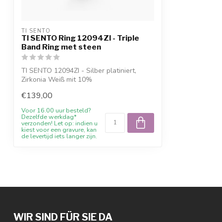
TI SENTO
TI SENTO Ring 12094ZI - Triple
Band Ring met steen
TI SENTO 12094ZI - Silber platiniert,
Zirkonia Weiß mit 10%
Willkommensrabatt, B...
€139,00
Voor 16.00 uur besteld?
Dezelfde werkdag*
verzonden! Let op: indien u
kiest voor een gravure, kan
de levertijd iets langer zijn.
WIR SIND FÜR SIE DA