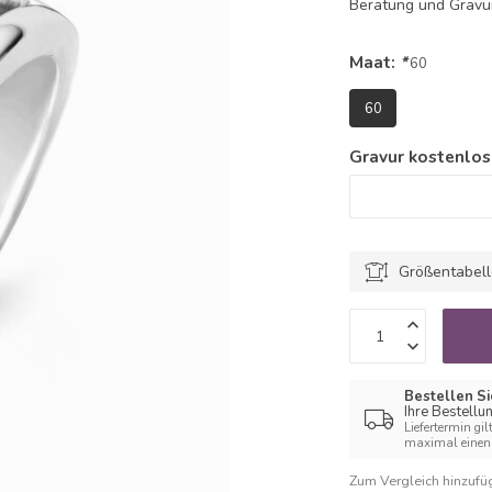
Beratung und Grav
Maat:
*
60
60
Gravur kostenlos
Größentabel
Bestellen Si
Ihre Bestellu
Liefertermin gil
maximal einen 
Zum Vergleich hinzufü