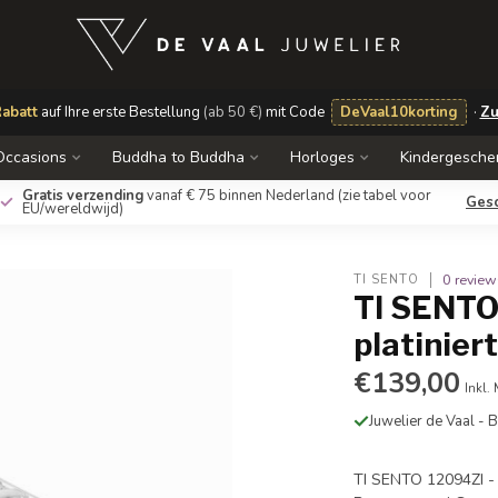
abatt
auf Ihre erste Bestellung
(ab 50 €)
mit Code
DeVaal10korting
·
Zu
Occasions
Buddha to Buddha
Horloges
Kindergesche
Gratis verzending
vanaf € 75 binnen Nederland
(zie tabel voor
Ges
EU/wereldwijd)
0 review
TI SENTO
TI SENTO 
platinier
€139,00
Inkl.
Juwelier de Vaal -
TI SENTO 12094ZI - 