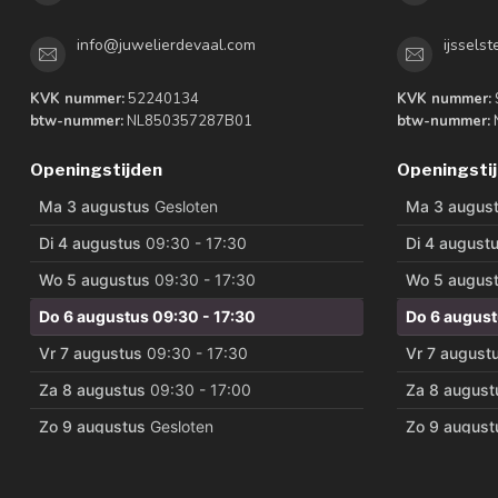
info@juwelierdevaal.com
ijssels
KVK nummer:
52240134
KVK nummer:
btw-nummer:
NL850357287B01
btw-nummer:
Openingstijden
Openingsti