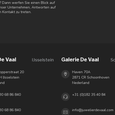
? Dann werfen Sie einen Blick auf
 unser Unternehmen, Antworten auf
n Kontakt zu treten.
De Vaal
Galerie De Vaal
IJsselstein
S
opperstraat 20
Haven 70A
 IJsselstein
2871 CR Schoonhoven
and
Nederland
30 68 86 840
+31 (0)182 35 40 84
30 68 86 840
info@juwelierdevaal.com