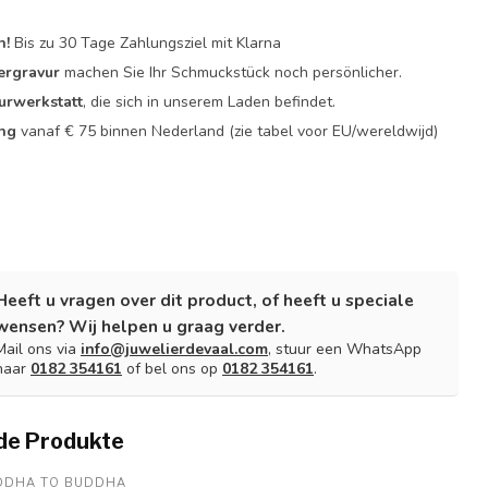
n!
Bis zu 30 Tage Zahlungsziel mit Klarna
ergravur
machen Sie Ihr Schmuckstück noch persönlicher.
urwerkstatt
, die sich in unserem Laden befindet.
ing
vanaf € 75 binnen Nederland
(zie tabel voor EU/wereldwijd)
Heeft u vragen over dit product, of heeft u speciale
wensen? Wij helpen u graag verder.
Mail ons via
info@juwelierdevaal.com
, stuur een WhatsApp
naar
0182 354161
of bel ons op
0182 354161
.
de Produkte
DDHA TO BUDDHA