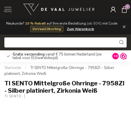
0
MENU
Neukunde?
10 % Rabatt
auf Ihre erste Bestellung
(ab 50 €)
mit Code
×
DeVaal10korting
·
Zum Warenkorb
Gratis verzending
vanaf € 75 binnen Nederland
(zie
9.8
tabel voor EU/wereldwijd)
Startseite
/
TI SENTO Mittelgroße Ohrringe - 7958ZI - Silber
platiniert, Zirkonia Weiß
TI SENTO Mittelgroße Ohrringe - 7958ZI
- Silber platiniert, Zirkonia Weiß
TI SENTO