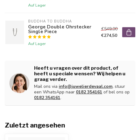
Auf Lager
BUDDHA TO BUDDHA
George Double Ohrstecker
€549,00
Single Piece
€274,50
Auf Lager
Heeft u vragen over dit product, of
heeft u speciale wensen? Wij helpen u
graag verder.
Mail ons via
info@juwelierdevaal.com
, stuur
een WhatsApp naar
0182 354161
of bel ons op
0182 354161
.
Zuletzt angesehen