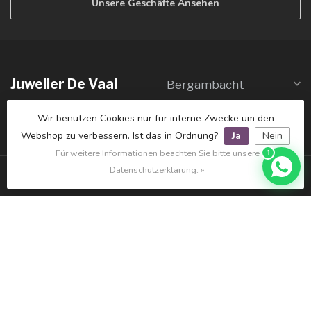
Unsere Geschäfte Ansehen
Juwelier De Vaal
Bergambacht
Wir benutzen Cookies nur für interne Zwecke um den
Juwelier De Vaal
IJsselstein
Webshop zu verbessern. Ist das in Ordnung?
Ja
Nein
Für weitere Informationen beachten Sie bitte unsere
1
Datenschutzerklärung. »
Galerie De Vaal
Schoonhoven
Informatie
Mijn account