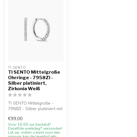
TI SENTO
TI SENTO Mittelgroße
Ohrringe - 7958ZI -
Silber platiniert,
Zirkonia Weiß
TI SENTO Mittelgroße -
7958ZI - Silber platiniert mit
10% Willkommensrabatt,
€99,00
Ber...
Voor 16.00 uur besteld?
Dezelfde werkdag* verzonden!
Let op: indien u kiest voor een
gravure, kan de levertijd iets