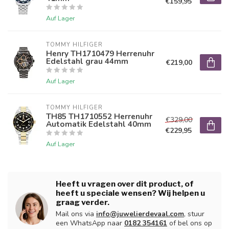
€159,95
Auf Lager
TOMMY HILFIGER
Henry TH1710479 Herrenuhr
Edelstahl grau 44mm
€219,00
Auf Lager
TOMMY HILFIGER
TH85 TH1710552 Herrenuhr
€329,00
Automatik Edelstahl 40mm
€229,95
Auf Lager
Heeft u vragen over dit product, of
heeft u speciale wensen? Wij helpen u
graag verder.
Mail ons via
info@juwelierdevaal.com
, stuur
een WhatsApp naar
0182 354161
of bel ons op