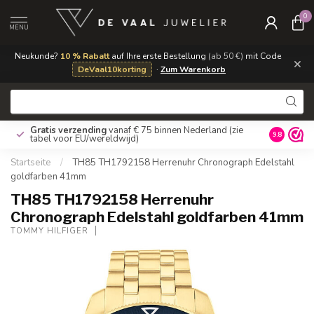
0
MENU
Neukunde?
10 % Rabatt
auf Ihre erste Bestellung
(ab 50 €)
mit Code
×
DeVaal10korting
·
Zum Warenkorb
Gratis verzending
vanaf € 75 binnen Nederland
(zie
9.8
tabel voor EU/wereldwijd)
Startseite
/
TH85 TH1792158 Herrenuhr Chronograph Edelstahl
goldfarben 41mm
TH85 TH1792158 Herrenuhr
Chronograph Edelstahl goldfarben 41mm
TOMMY HILFIGER