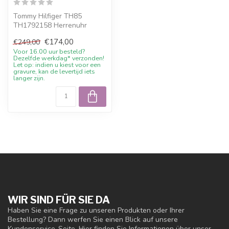
Tommy Hilfiger TH85
TH1792158 Herrenuhr
Chronograph Edelstahl
€174,00
€249,00
goldfarben 41mm. 1...
Voor 16.00 uur besteld?
Dezelfde werkdag* verzonden!
Let op: indien u kiest voor een
gravure, kan de levertijd iets
langer zijn.
WIR SIND FÜR SIE DA
Haben Sie eine Frage zu unseren Produkten oder Ihrer
Bestellung? Dann werfen Sie einen Blick auf unsere
Kundenservice-Seite. Hier finden Sie Informationen über unser