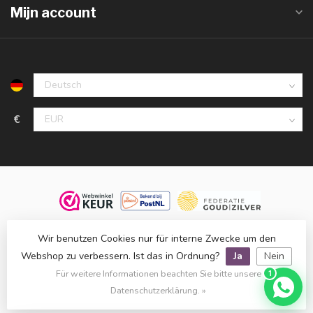
Mijn account
€
© 2026 Juwelier De Vaal, familiebedrijf sinds 1958. Alle rechten
Wir benutzen Cookies nur für interne Zwecke um den
voorbehouden.
Webshop zu verbessern. Ist das in Ordnung?
Ja
Nein
Klanten beoordelen ons met een
9,8
op basis van
1.514
reviews
Für weitere Informationen beachten Sie bitte unsere
1
bij
WebwinkelKeur
.
Datenschutzerklärung. »