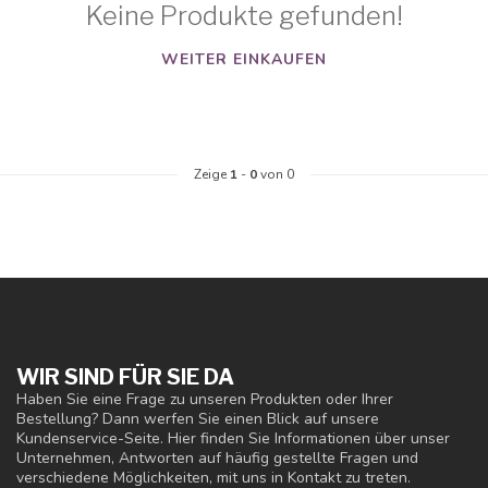
Keine Produkte gefunden!
WEITER EINKAUFEN
Zeige
1
-
0
von 0
WIR SIND FÜR SIE DA
Haben Sie eine Frage zu unseren Produkten oder Ihrer
Bestellung? Dann werfen Sie einen Blick auf unsere
Kundenservice-Seite. Hier finden Sie Informationen über unser
Unternehmen, Antworten auf häufig gestellte Fragen und
verschiedene Möglichkeiten, mit uns in Kontakt zu treten.