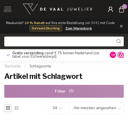
0
MENU
Neukunde?
10 % Rabatt
auf Ihre erste Bestellung
(ab 50 €)
mit Code
×
DeVaal10korting
·
Zum Warenkorb
Gratis verzending
vanaf € 75 binnen Nederland
(zie
9.8
tabel voor EU/wereldwijd)
Startseite
/
Schlagworte
Artikel mit Schlagwort
Filter