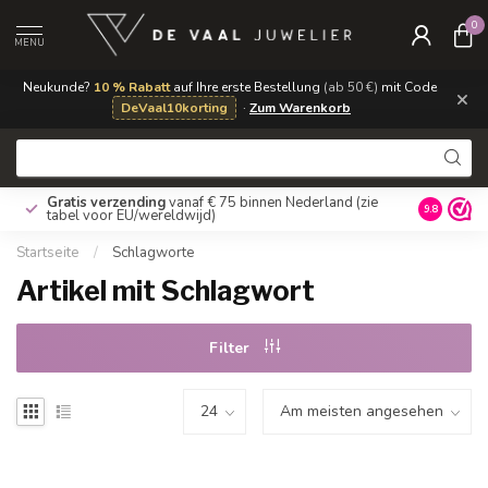
0
MENU
Neukunde?
10 % Rabatt
auf Ihre erste Bestellung
(ab 50 €)
mit Code
×
DeVaal10korting
·
Zum Warenkorb
Gratis verzending
vanaf € 75 binnen Nederland
(zie
9.8
tabel voor EU/wereldwijd)
Startseite
/
Schlagworte
Artikel mit Schlagwort
Filter