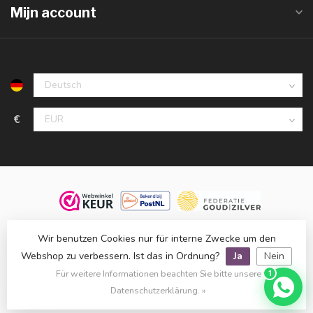
Mijn account
€
© 2026 Juwelier De Vaal, familiebedrijf sinds 1958. Alle rechten
Wir benutzen Cookies nur für interne Zwecke um den
voorbehouden.
Webshop zu verbessern. Ist das in Ordnung?
Ja
Nein
Klanten beoordelen ons met een
9,8
op basis van
1.516
reviews
Für weitere Informationen beachten Sie bitte unsere
1
bij
WebwinkelKeur
.
Datenschutzerklärung. »