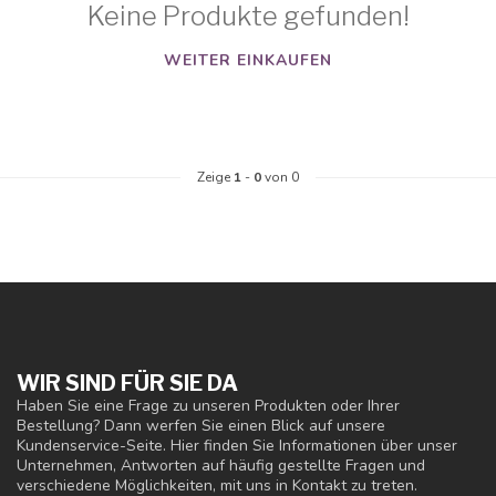
Keine Produkte gefunden!
WEITER EINKAUFEN
Zeige
1
-
0
von 0
WIR SIND FÜR SIE DA
Haben Sie eine Frage zu unseren Produkten oder Ihrer
Bestellung? Dann werfen Sie einen Blick auf unsere
Kundenservice-Seite. Hier finden Sie Informationen über unser
Unternehmen, Antworten auf häufig gestellte Fragen und
verschiedene Möglichkeiten, mit uns in Kontakt zu treten.