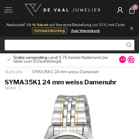
0
MENU
Neukunde?
10 % Rabatt
auf Ihre erste Bestellung
(ab 50 €)
mit Code
×
DeVaal10korting
·
Zum Warenkorb
Gratis verzending
vanaf € 75 binnen Nederland
(zie
9.8
tabel voor EU/wereldwijd)
Startseite
/
SYMA35K1 24 mm weiss Damenuhr
SYMA35K1 24 mm weiss Damenuhr
SEIKO