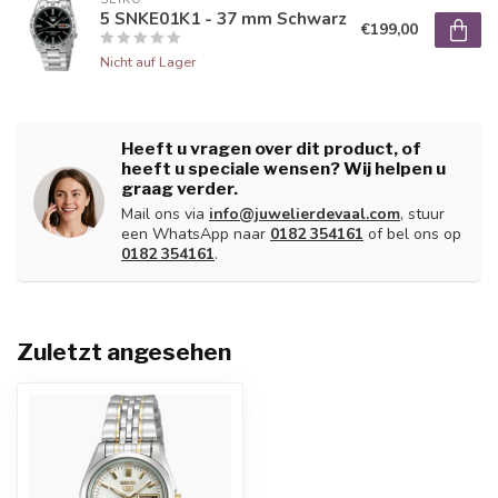
5 SNKE01K1 - 37 mm Schwarz
€199,00
Nicht auf Lager
Heeft u vragen over dit product, of
heeft u speciale wensen? Wij helpen u
graag verder.
Mail ons via
info@juwelierdevaal.com
, stuur
een WhatsApp naar
0182 354161
of bel ons op
0182 354161
.
Zuletzt angesehen