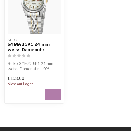
SEIKO
SYMA35K1 24 mm
weiss Damenuhr
Seiko SYMA35K1 24 mm
weiss Damenuhr. 10%
Willkommensrabatt bei
€199,00
Juwelier De Vaal,...
Nicht auf Lager