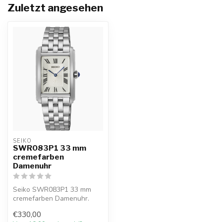
Zuletzt angesehen
SEIKO
SWR083P1 33 mm
cremefarben
Damenuhr
Seiko SWR083P1 33 mm
cremefarben Damenuhr.
10% Willkommensrabatt bei
€330,00
Juwelier De...