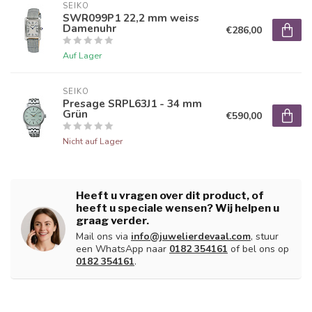
SEIKO
SWR099P1 22,2 mm weiss
Damenuhr
€286,00
Auf Lager
SEIKO
Presage SRPL63J1 - 34 mm
Grün
€590,00
Nicht auf Lager
Heeft u vragen over dit product, of
heeft u speciale wensen? Wij helpen u
graag verder.
Mail ons via
info@juwelierdevaal.com
, stuur
een WhatsApp naar
0182 354161
of bel ons op
0182 354161
.