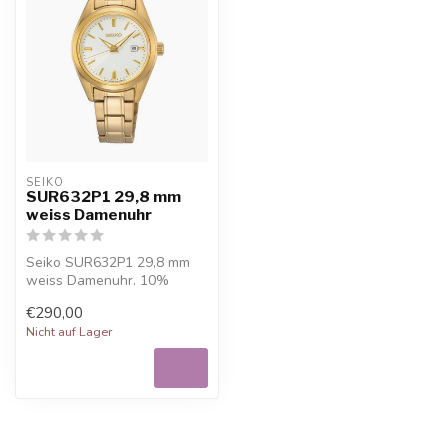
SEIKO
SUR632P1 29,8 mm
weiss Damenuhr
Seiko SUR632P1 29,8 mm
weiss Damenuhr. 10%
Willkommensrabatt bei
€290,00
Juwelier De Vaa...
Nicht auf Lager