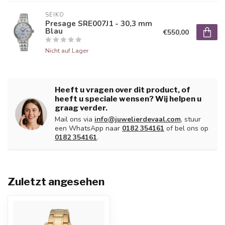
SEIKO
Presage SRE007J1 - 30,3 mm
Blau
€550,00
Nicht auf Lager
Heeft u vragen over dit product, of
heeft u speciale wensen? Wij helpen u
graag verder.
Mail ons via
info@juwelierdevaal.com
, stuur
een WhatsApp naar
0182 354161
of bel ons op
0182 354161
.
Zuletzt angesehen