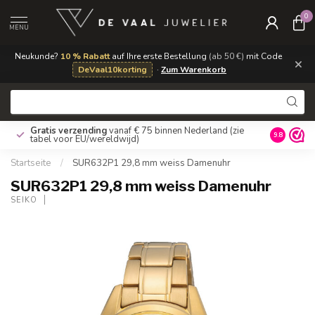
0
MENU
Neukunde?
10 % Rabatt
auf Ihre erste Bestellung
(ab 50 €)
mit Code
×
DeVaal10korting
·
Zum Warenkorb
Gratis verzending
vanaf € 75 binnen Nederland
(zie
9.8
tabel voor EU/wereldwijd)
Startseite
/
SUR632P1 29,8 mm weiss Damenuhr
SUR632P1 29,8 mm weiss Damenuhr
SEIKO