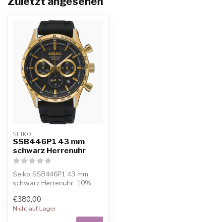
Zuletzt angesehen
SEIKO
SSB446P1 43 mm
schwarz Herrenuhr
Seiko SSB446P1 43 mm
schwarz Herrenuhr. 10%
Willkommensrabatt bei
€380,00
Juwelier De Va...
Nicht auf Lager