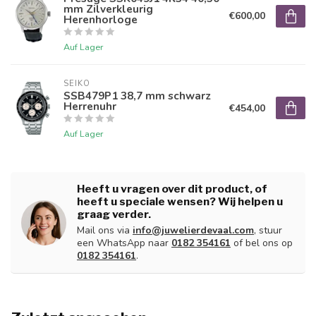
mm Zilverkleurig
€600,00
Herenhorloge
Auf Lager
SEIKO
SSB479P1 38,7 mm schwarz
Herrenuhr
€454,00
Auf Lager
Heeft u vragen over dit product, of
heeft u speciale wensen? Wij helpen u
graag verder.
Mail ons via
info@juwelierdevaal.com
, stuur
een WhatsApp naar
0182 354161
of bel ons op
0182 354161
.