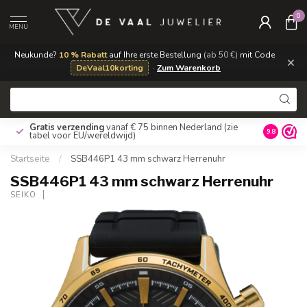
0
MENU
Neukunde?
10 % Rabatt
auf Ihre erste Bestellung
(ab 50 €)
mit Code
×
DeVaal10korting
·
Zum Warenkorb
Gratis verzending
vanaf € 75 binnen Nederland
(zie
9.8
tabel voor EU/wereldwijd)
Startseite
/
SSB446P1 43 mm schwarz Herrenuhr
SSB446P1 43 mm schwarz Herrenuhr
SEIKO