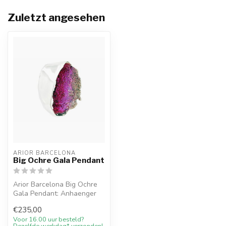
Zuletzt angesehen
ARIOR BARCELONA
Big Ochre Gala Pendant
Arior Barcelona Big Ochre
Gala Pendant: Anhaenger
mit farbigem Design. Online
€235,00
mi...
Voor 16.00 uur besteld?
Dezelfde werkdag* verzonden!