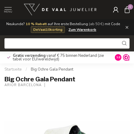
0
MENU
Neukunde?
10 % Rabatt
auf Ihre erste Bestellung
(ab 50 €)
mit Code
×
DeVaal10korting
·
Zum Warenkorb
Gratis verzending
vanaf € 75 binnen Nederland
(zie
9.8
tabel voor EU/wereldwijd)
Startseite
/
Big Ochre Gala Pendant
Big Ochre Gala Pendant
ARIOR BARCELONA