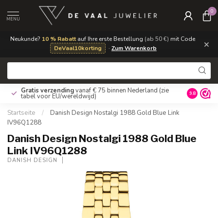
0
MENU
Neukunde?
10 % Rabatt
auf Ihre erste Bestellung
(ab 50 €)
mit Code
×
DeVaal10korting
·
Zum Warenkorb
Gratis verzending
vanaf € 75 binnen Nederland
(zie
9.8
tabel voor EU/wereldwijd)
Startseite
/
Danish Design Nostalgi 1988 Gold Blue Link
IV96Q1288
Danish Design Nostalgi 1988 Gold Blue
Link IV96Q1288
DANISH DESIGN