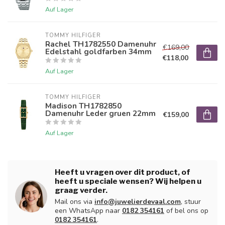
Auf Lager
TOMMY HILFIGER
Rachel TH1782550 Damenuhr
€169,00
Edelstahl goldfarben 34mm
€118,00
Auf Lager
TOMMY HILFIGER
Madison TH1782850
Damenuhr Leder gruen 22mm
€159,00
Auf Lager
Heeft u vragen over dit product, of
heeft u speciale wensen? Wij helpen u
graag verder.
Mail ons via
info@juwelierdevaal.com
, stuur
een WhatsApp naar
0182 354161
of bel ons op
0182 354161
.