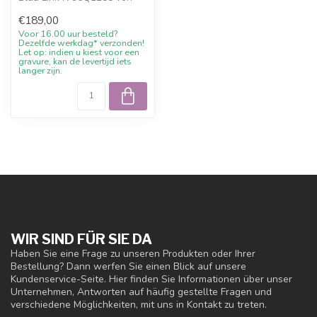
Danish Design. Diese Uhr
€189,00
von Da...
Voor 16.00 uur besteld?
Dezelfde werkdag* verzonden!
Let op: indien u kiest voor een
gravure, kan de levertijd iets
langer zijn.
WIR SIND FÜR SIE DA
Haben Sie eine Frage zu unseren Produkten oder Ihrer
Bestellung? Dann werfen Sie einen Blick auf unsere
Kundenservice-Seite. Hier finden Sie Informationen über unser
Unternehmen, Antworten auf häufig gestellte Fragen und
verschiedene Möglichkeiten, mit uns in Kontakt zu treten.