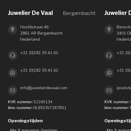
Juwelier De Vaal
Juwelier 
Bergambacht
Hoofdstraat 46
Bensch
2861 AR Bergambacht
3401 DH
Nederland
Nederl
+31 (0)182 35 41 61
+31 (0)
+31 (0)182 35 41 61
+31 (0)
info@juwelierdevaal.com
ijssels
KVK nummer:
52240134
KVK nummer:
btw-nummer:
NL850357287B01
btw-nummer:
Openingstijden
Openingsti