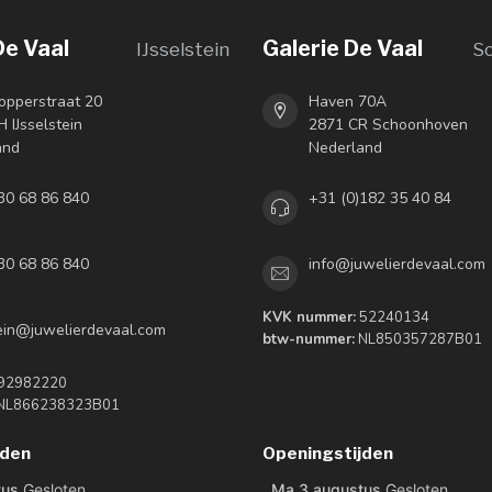
De Vaal
Galerie De Vaal
IJsselstein
S
opperstraat 20
Haven 70A
 IJsselstein
2871 CR Schoonhoven
and
Nederland
30 68 86 840
+31 (0)182 35 40 84
30 68 86 840
info@juwelierdevaal.com
KVK nummer:
52240134
tein@juwelierdevaal.com
btw-nummer:
NL850357287B01
92982220
NL866238323B01
jden
Openingstijden