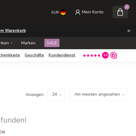
0
Mein Konto
EUR
×
m Warenkorb
nken
Marken
SALE
chenkkarte
Geschäfte
Kundendienst
9.8
Anzeigen:
efunden!
EN