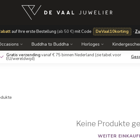
abatt
auf Ihre erste Bestellung
(ab 50 €)
mit Code
DeVaal10korting
·
Zu
Occasions
Buddha to Buddha
Horloges
Kindergesche
Gratis verzending
vanaf € 75 binnen Nederland
(zie tabel voor
Ges
EU/wereldwijd)
dukte
Keine Produkte g
WEITER EINKAUF