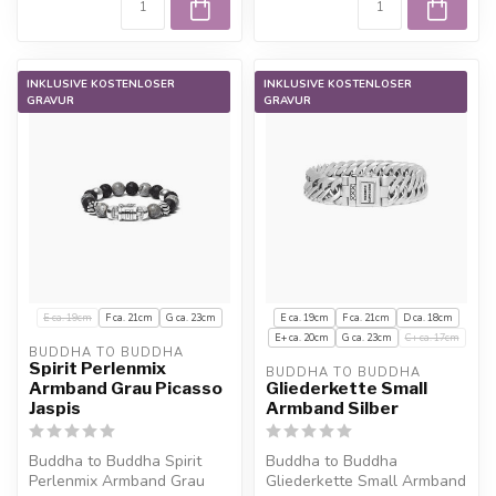
INKLUSIVE KOSTENLOSER
INKLUSIVE KOSTENLOSER
GRAVUR
GRAVUR
E ca. 19cm
F ca. 21cm
G ca. 23cm
E ca. 19cm
F ca. 21cm
D ca. 18cm
E+ ca. 20cm
G ca. 23cm
C+ ca. 17cm
BUDDHA TO BUDDHA
Spirit Perlenmix
BUDDHA TO BUDDHA
Armband Grau Picasso
Gliederkette Small
Jaspis
Armband Silber
Buddha to Buddha Spirit
Buddha to Buddha
Perlenmix Armband Grau
Gliederkette Small Armband