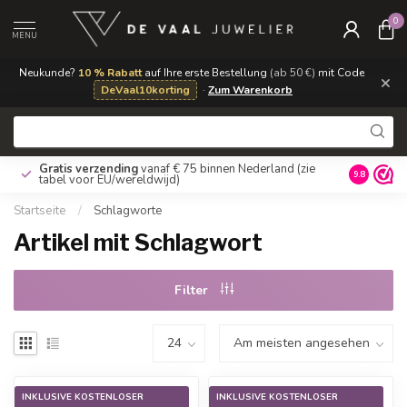
0
MENU
Neukunde?
10 % Rabatt
auf Ihre erste Bestellung
(ab 50 €)
mit Code
×
DeVaal10korting
·
Zum Warenkorb
Gratis verzending
vanaf € 75 binnen Nederland
(zie
9.8
tabel voor EU/wereldwijd)
Startseite
/
Schlagworte
Artikel mit Schlagwort
Filter
INKLUSIVE KOSTENLOSER
INKLUSIVE KOSTENLOSER