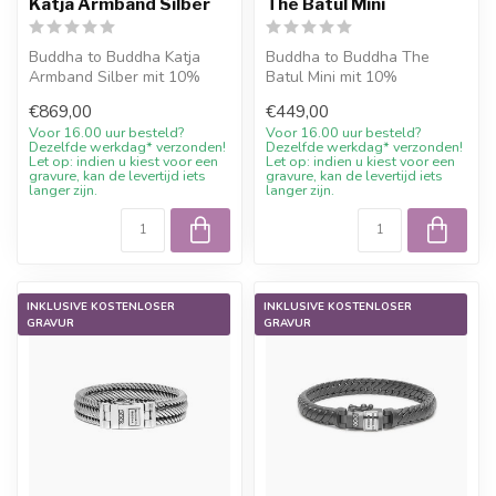
Katja Armband Silber
The Batul Mini
Buddha to Buddha Katja
Buddha to Buddha The
Armband Silber mit 10%
Batul Mini mit 10%
Willkommensrabatt, Gravur
Willkommensrabatt, Gravur
€869,00
€449,00
wenn mög...
wenn möglich u...
Voor 16.00 uur besteld?
Voor 16.00 uur besteld?
Dezelfde werkdag* verzonden!
Dezelfde werkdag* verzonden!
Let op: indien u kiest voor een
Let op: indien u kiest voor een
gravure, kan de levertijd iets
gravure, kan de levertijd iets
langer zijn.
langer zijn.
INKLUSIVE KOSTENLOSER
INKLUSIVE KOSTENLOSER
GRAVUR
GRAVUR