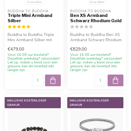
C+ ca. 17cm
E+ ca. 20cm
BUDDHA TO BUDDHA
BUDDHA TO BUDDHA
Triple Mini Armband
Ben XS Armband
Silber
Schwarz Rhodium Gold
Buddha to Buddha Triple
Buddha to Buddha Ben XS
Mini Armband Silber mit
Armband Schwarz Rhodium
10% Willkommensrabatt,
Gold mit 10%
€479,00
€829,00
Gravur we...
Willkommensrabatt, ...
Voor 16.00 uur besteld?
Voor 16.00 uur besteld?
Dezelfde werkdag* verzonden!
Dezelfde werkdag* verzonden!
Let op: indien u kiest voor een
Let op: indien u kiest voor een
gravure, kan de levertijd iets
gravure, kan de levertijd iets
langer zijn.
langer zijn.
INKLUSIVE KOSTENLOSER
INKLUSIVE KOSTENLOSER
GRAVUR
GRAVUR