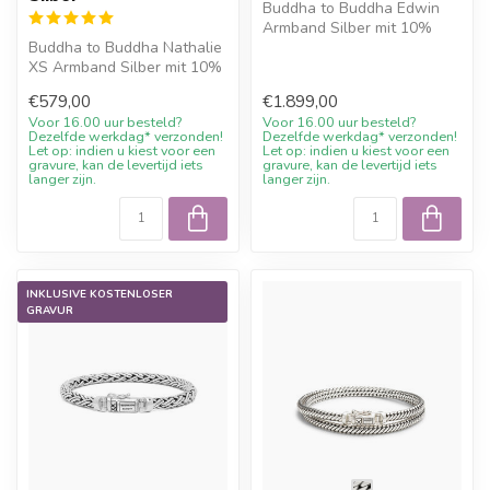
Buddha to Buddha Edwin
Armband Silber mit 10%
Buddha to Buddha Nathalie
Willkommensrabatt, Gravur
XS Armband Silber mit 10%
wenn mög...
Willkommensrabatt, Gravur
€579,00
€1.899,00
we...
Voor 16.00 uur besteld?
Voor 16.00 uur besteld?
Dezelfde werkdag* verzonden!
Dezelfde werkdag* verzonden!
Let op: indien u kiest voor een
Let op: indien u kiest voor een
gravure, kan de levertijd iets
gravure, kan de levertijd iets
langer zijn.
langer zijn.
INKLUSIVE KOSTENLOSER
GRAVUR