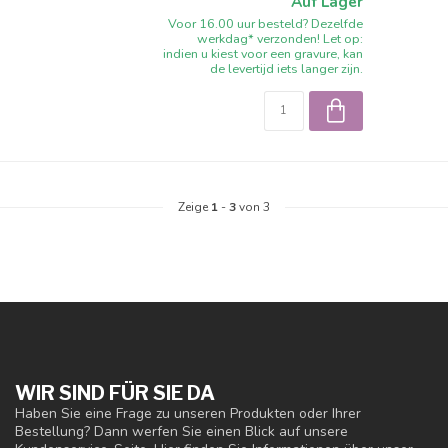
Auf Lager
Voor 16.00 uur besteld? Dezelfde
werkdag* verzonden! Let op:
indien u kiest voor een gravure, kan
de levertijd iets langer zijn.
Zeige
1
-
3
von 3
WIR SIND FÜR SIE DA
Haben Sie eine Frage zu unseren Produkten oder Ihrer
Bestellung? Dann werfen Sie einen Blick auf unsere