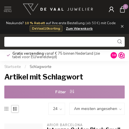
0
MENU
Neukunde?
10 % Rabatt
auf Ihre erste Bestellung
(ab 50 €)
mit Code
×
DeVaal10korting
·
Zum Warenkorb
Gratis verzending
vanaf € 75 binnen Nederland
(zie
9.8
tabel voor EU/wereldwijd)
Startseite
/
Schlagworte
Artikel mit Schlagwort
Filter
ARIOR BARCELONA