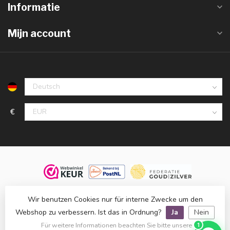
Informatie
Mijn account
€
© 2026 Juwelier De Vaal, familiebedrijf sinds 1958. Alle rechten
Wir benutzen Cookies nur für interne Zwecke um den
voorbehouden.
Webshop zu verbessern. Ist das in Ordnung?
Ja
Nein
Klanten beoordelen ons met een
9,8
op basis van
1.514
reviews
Für weitere Informationen beachten Sie bitte unsere
1
bij
WebwinkelKeur
.